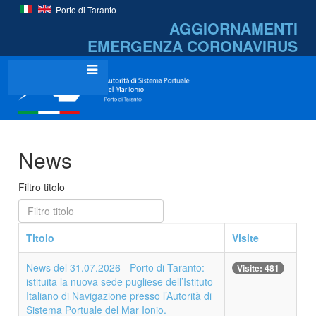
Porto di Taranto
AGGIORNAMENTI
EMERGENZA
CORONAVIRUS
News
Filtro titolo
Titolo
Visite
News del 31.07.2026 - Porto di Taranto:
Visite: 481
istituita la nuova sede pugliese dell’Istituto
Italiano di Navigazione presso l’Autorità di
Sistema Portuale del Mar Ionio.