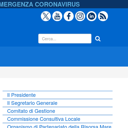
EMERGENZA
CORONAVIRUS
Il Presidente
Il Segretario Generale
Comitato di Gestione
Commissione Consultiva Locale
Organismo di Partenariato della Risorsa Mare