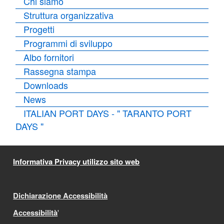
Chi siamo
Struttura organizzativa
Progetti
Programmi di sviluppo
Albo fornitori
Rassegna stampa
Downloads
News
ITALIAN PORT DAYS - " TARANTO PORT
DAYS "
Informativa Privacy utilizzo sito web
Dichiarazione Accessibilità
Accessibilità
'