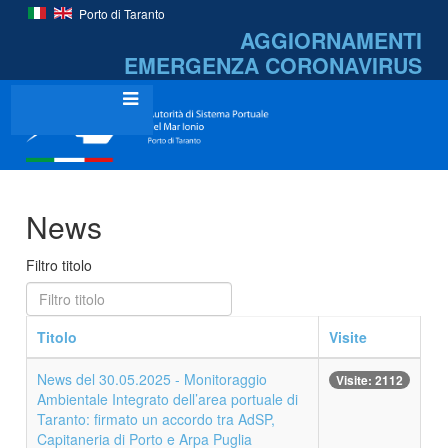
Porto di Taranto
AGGIORNAMENTI
EMERGENZA
CORONAVIRUS
News
Filtro titolo
Titolo
Visite
News del 30.05.2025 - Monitoraggio
Visite: 2112
Ambientale Integrato dell’area portuale di
Taranto: firmato un accordo tra AdSP,
Capitaneria di Porto e Arpa Puglia