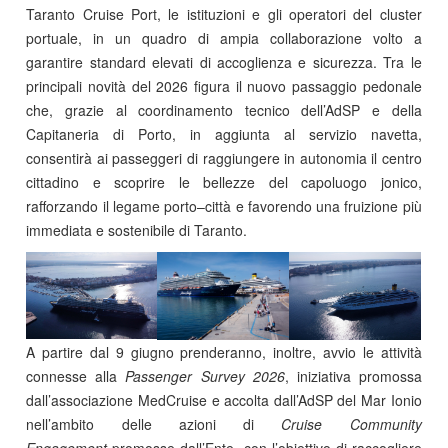
Taranto Cruise Port, le istituzioni e gli operatori del cluster
portuale, in un quadro di ampia collaborazione volto a
garantire standard elevati di accoglienza e sicurezza. Tra le
principali novità del 2026 figura il nuovo passaggio pedonale
che, grazie al coordinamento tecnico dell’AdSP e della
Capitaneria di Porto, in aggiunta al servizio navetta,
consentirà ai passeggeri di raggiungere in autonomia il centro
cittadino e scoprire le bellezze del capoluogo jonico,
rafforzando il legame porto–città e favorendo una fruizione più
immediata e sostenibile di Taranto.
A partire dal 9 giugno prenderanno, inoltre, avvio le attività
connesse alla
Passenger Survey 2026
, iniziativa promossa
dall’associazione MedCruise e accolta dall’AdSP del Mar Ionio
nell’ambito delle azioni di
Cruise Community
Engagement
promosse dall’Ente, con l’obiettivo di raccogliere