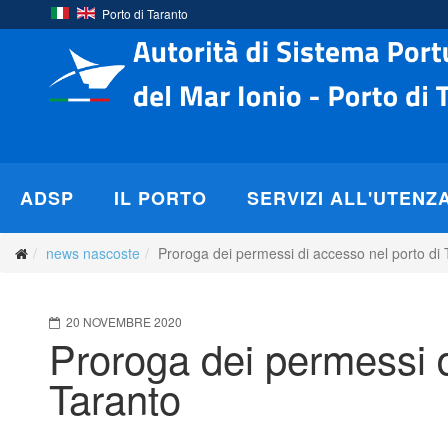
Porto di Taranto
ADSP
IL PORTO
SERVIZI ALL'UTENZ
news nascoste
Proroga dei permessi di accesso nel porto di 
20 NOVEMBRE 2020
Proroga dei permessi d
Taranto