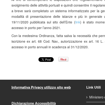
svolgimento delle attività portuali e quindi consentire il regol
a breve sarà completato un sistema informatizzato per la g
modalità di presentazione delle istanze e più in generale
19/11/2020 pubblicata sul sito dell’Ente (
link
) è stato momen
accesso in porto per l’anno 2021.
Con la medesima Ordinanza, fatta salva la necessità che perm
iscrizione ex art. 68 Cod. Nav., autorizzazione ex art. 16 L. 
accesso in porto annuali in scadenza al 31/12/2020.
Informativa Privacy utilizzo sito web
Link Utili
Ministero d
Dichiarazione Accessibilità