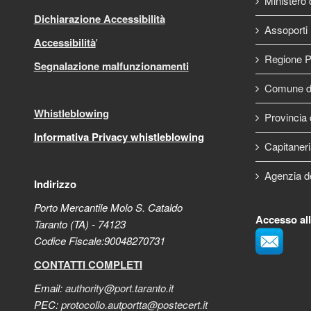
Ministero d
Dichiarazione Accessibilità
Assoporti
Accessibilità
'
Regione P
Segnalazione malfunzionamenti
Comune di
Whistleblowing
Provincia 
Informativa Privacy whistleblowing
Capitaneri
Agenzia d
Indirizzo
Porto Mercantile Molo S. Cataldo
Accesso al
Taranto (TA) - 74123
Codice Fiscale:90048270731
CONTATTI COMPLETI
Email:
authority@port.taranto.it
PEC:
protocollo.autportta@postecert.it