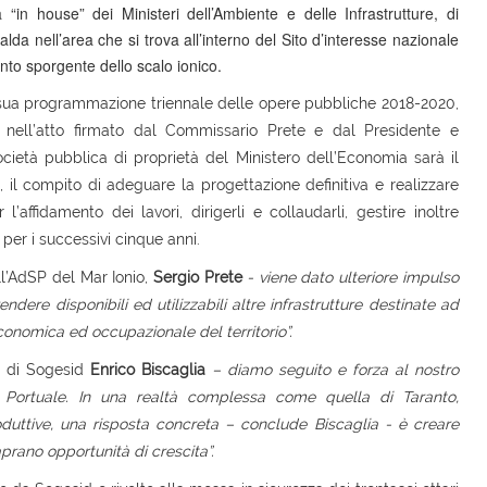
“in house” dei Ministeri dell’Ambiente e delle Infrastrutture, di
lda nell’area che si trova all’interno del Sito d’interesse nazionale
uinto sporgente dello scalo ionico.
la sua programmazione triennale delle opere pubbliche 2018-2020,
ata nell’atto firmato dal Commissario Prete e dal Presidente e
cietà pubblica di proprietà del Ministero dell’Economia sarà il
, il compito di adeguare la progettazione definitiva e realizzare
affidamento dei lavori, dirigerli e collaudarli, gestire inoltre
 per i successivi cinque anni.
ll’AdSP del Mar Ionio,
Sergio Prete
- viene dato ulteriore impulso
endere disponibili ed utilizzabili altre infrastrutture destinate ad
economica ed occupazionale del territorio”.
e di Sogesid
Enrico Biscaglia
– diamo seguito e forza al nostro
 Portuale. In una realtà complessa come quella di Taranto,
oduttive, una risposta concreta – conclude Biscaglia - è creare
prano opportunità di crescita”.