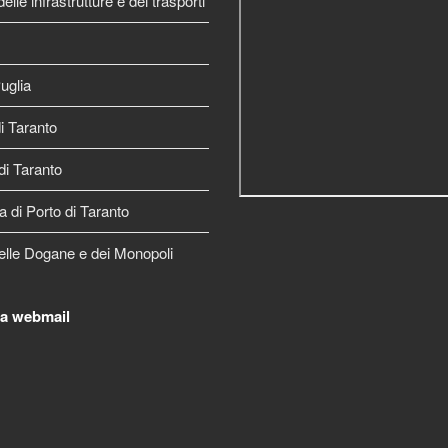
elle infrastrutture e dei trasporti
uglia
 Taranto
di Taranto
a di Porto di Taranto
elle Dogane e dei Monopoli
la webmail