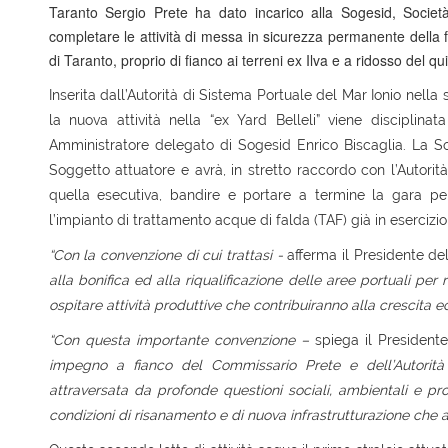
Taranto Sergio Prete ha dato incarico alla Sogesid, Società 
completare le attività di messa in sicurezza permanente della fa
di Taranto, proprio di fianco ai terreni ex Ilva e a ridosso del q
Inserita dall’Autorità di Sistema Portuale del Mar Ionio nel
la nuova attività nella “ex Yard Belleli” viene disciplin
Amministratore delegato di Sogesid Enrico Biscaglia. La So
Soggetto attuatore e avrà, in stretto raccordo con l’Autorità
quella esecutiva, bandire e portare a termine la gara per l’
l’impianto di trattamento acque di falda (TAF) già in esercizio
“Con la convenzione di cui trattasi -
afferma il Presidente de
alla bonifica ed alla riqualificazione delle aree portuali per r
ospitare attività produttive che contribuiranno alla crescita 
“Con questa importante convenzione –
spiega il President
impegno a fianco del Commissario Prete e dell’Autorità
attraversata da profonde questioni sociali, ambientali e pr
condizioni di risanamento e di nuova infrastrutturazione che a