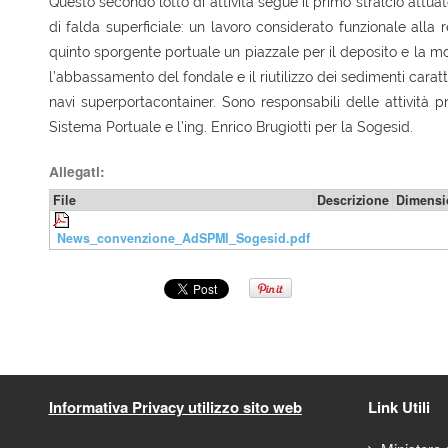
Questo secondo lotto di attività segue il primo stralcio attuat
di falda superficiale: un lavoro considerato funzionale alla
quinto sporgente portuale un piazzale per il deposito e la 
l’abbassamento del fondale e il riutilizzo dei sedimenti caratt
navi superportacontainer. Sono responsabili delle attività pr
Sistema Portuale e l’ing. Enrico Brugiotti per la Sogesid.
Allegati:
File
Descrizione
Dimensio
News_convenzione_AdSPMI_Sogesid.pdf
Informativa Privacy utilizzo sito web
Link Utili