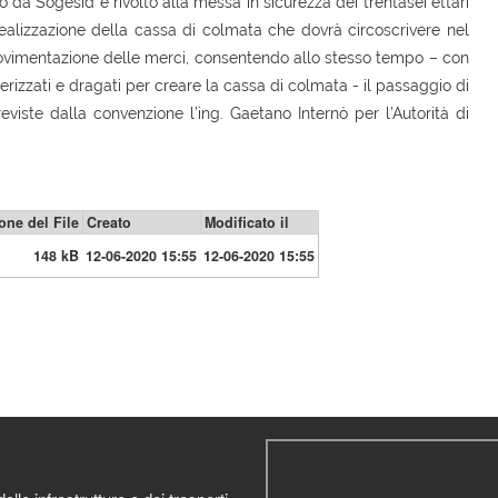
o da Sogesid e rivolto alla messa in sicurezza dei trentasei ettari
 realizzazione della cassa di colmata che dovrà circoscrivere nel
movimentazione delle merci, consentendo allo stesso tempo – con
erizzati e dragati per creare la cassa di colmata - il passaggio di
eviste dalla convenzione l’ing. Gaetano Internò per l’Autorità di
ne del File
Creato
Modificato il
148 kB
12-06-2020 15:55
12-06-2020 15:55