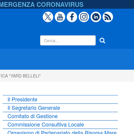
EMERGENZA
CORONAVIRUS
CA "YARD BELLELI"
Il Presidente
Il Segretario Generale
Comitato di Gestione
Commissione Consultiva Locale
Organismo di Partenariato della Risorsa Mare