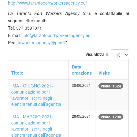
http://www.tarantoportworkersagency.eu/
La Taranto Port Workers Agency S.r.l
. è contattabile ai
seguenti riferimenti:
Tel. 377 3597071
E-mail:
info​
@
​tarantoportworkersagency.eu
Pec:
taworkersagency​
@
​pec.it
”
Visualizza n.
Data
Titolo
creazione
Visite
IMA - GIUGNO 2021-
30/06/2021
Visite: 1524
comunicazione per i
lavoratori iscritti negli
elenchi tenuti dall’agenzia
IMA - MAGGIO 2021-
28/05/2021
Visite: 1298
comunicazione per i
lavoratori iscritti negli
elenchi tenuti dall’agenzia