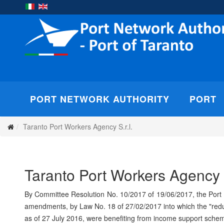
PORT NETWORK AUTHORITY
PORT
Taranto Port Workers Agency S.r.l.
Taranto Port Workers Agency S
By Committee Resolution No. 10/2017 of 19/06/2017, the Port W
amendments, by Law No. 18 of 27/02/2017 into which the "redu
as of 27 July 2016, were benefiting from income support schem