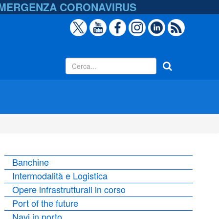
EMERGENZA
CORONAVIRUS
Banchine
Intermodalità e Logistica
Opere infrastrutturali in corso
Port of the future
Navi in porto