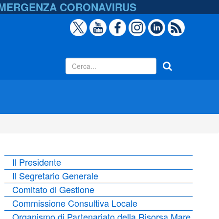
EMERGENZA
CORONAVIRUS
Il Presidente
Il Segretario Generale
Comitato di Gestione
Commissione Consultiva Locale
Organismo di Partenariato della Risorsa Mare