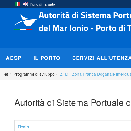
Porto di Taranto
ADSP
IL PORTO
SERVIZI ALL'UTENZ
Programmi di sviluppo
ZFD - Zona Franca Doganale interclu
Autorità di Sistema Portuale d
Titolo