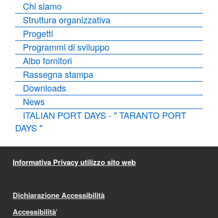
Chi siamo
Struttura organizzativa
Progetti
Programmi di sviluppo
Albo fornitori
Rassegna stampa
Downloads
News
ITALIAN PORT DAYS - " TARANTO PORT
DAYS "
Informativa Privacy utilizzo sito web
Dichiarazione Accessibilità
Accessibilità
'