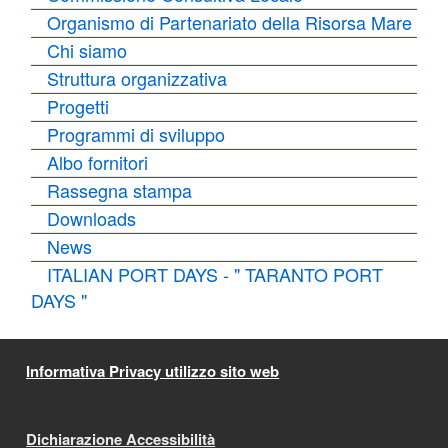
Organismo di Partenariato della Risorsa Mare
Chi siamo
Struttura organizzativa
Progetti
Programmi di sviluppo
Albo fornitori
Rassegna stampa
Downloads
News
ITALIAN PORT DAYS - " TARANTO PORT
DAYS "
Informativa Privacy utilizzo sito web
Dichiarazione Accessibilità