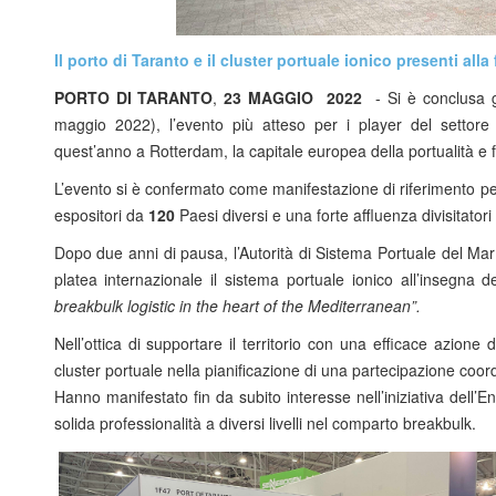
Il porto di Taranto e il cluster portuale ionico presenti a
PORTO DI TARANTO
,
23 MAGGIO 2022
- Si è conclusa g
maggio 2022), l’evento più atteso per i player del settore a
quest’anno a Rotterdam, la capitale europea della portualità e fra
L’evento si è confermato come manifestazione di riferimento per 
espositori da
120
Paesi diversi e una forte affluenza divisitatori d
Dopo due anni di pausa, l’Autorità di Sistema Portuale del Mar
platea internazionale il sistema portuale ionico all’insegna 
breakbulk logistic in the heart of the Mediterranean”.
Nell’ottica di supportare il territorio con una efficace azione
cluster portuale nella pianificazione di una partecipazione coo
Hanno manifestato fin da subito interesse nell’iniziativa dell
solida professionalità a diversi livelli nel comparto breakbulk.