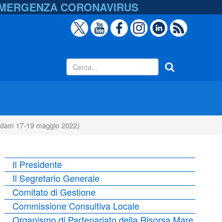
EMERGENZA
CORONAVIRUS
tterdam 17-19 maggio 2022)
Il Presidente
Il Segretario Generale
Comitato di Gestione
Commissione Consultiva Locale
Organismo di Partenariato della Risorsa Mare