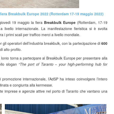
lla fiera Breakbulk Europe 2022 (Rotterdam 17-19 maggio 2022)
iovedì 19 maggio la fiera
Breakbulk Europe
(Rotterdam, 17-19
 livello internazionale. La manifestazione fieristica si è svolta
 i primi scali per traffico merci a livello mondiale.
gli operatori dell’industria breakbulk, con la partecipazione di
600
i alto profilo.
 Ionio torna a partecipare al Breakbulk Europe per presentare alla
dello slogan
“The port of Taranto – your high-performing hub for
 di promozione internazionale, l’AdSP ha inteso coinvolgere l’intero
rdinata e congiunta alla kermesse.
’Ente imprese e agenzie attive nel porto di Taranto che vantano una