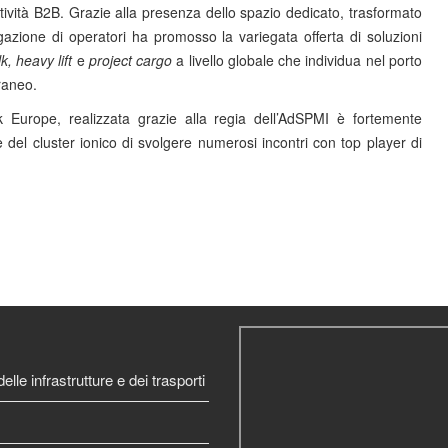
tività B2B. Grazie alla presenza dello spazio dedicato, trasformato
gazione di operatori ha promosso la variegata offerta di soluzioni
, heavy lift
e
project cargo
a livello globale che individua nel porto
rraneo.
ulk Europe, realizzata grazie alla regia dell’AdSPMI è fortemente
ze del cluster ionico di svolgere numerosi incontri con top player di
elle infrastrutture e dei trasporti