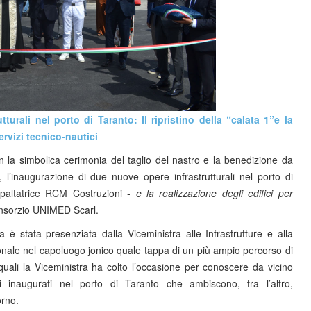
urali nel porto di Taranto: Il ripristino della “calata 1”e la
ervizi tecnico-nautici
a simbolica cerimonia del taglio del nastro e la benedizione da
 l’inaugurazione di due nuove opere infrastrutturali nel porto di
ppaltatrice RCM Costruzioni -
e la realizzazione degli edifici per
nsorzio UNIMED Scarl.
a è stata presenziata dalla Viceministra alle Infrastrutture e alla
uzionale nel capoluogo jonico quale tappa di un più ampio percorso di
i quali la Viceministra ha colto l’occasione per conoscere da vicino
ggi inaugurati nel porto di Taranto che ambiscono, tra l’altro,
orno.