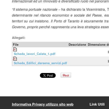
internazionali ed un rinnovato e diversificato ruolo nel panora
“Il sistema portuale nazionale –
ha dichiarato la Viceministra, 
determinante nel rilancio economico e sociale del Paese, esse
territori su cui insistono. Il Porto di Taranto è sicuramente t
Governo, proprio perché rappresenta una leva strategica essenzial
Allegati:
File
Descrizione
Dimensione de
Scheda_lavori_Calata_1.pdf
Scheda_Edifici_darsena_servizi.pdf
Informativa Privacy utilizzo sito web
Link Utili