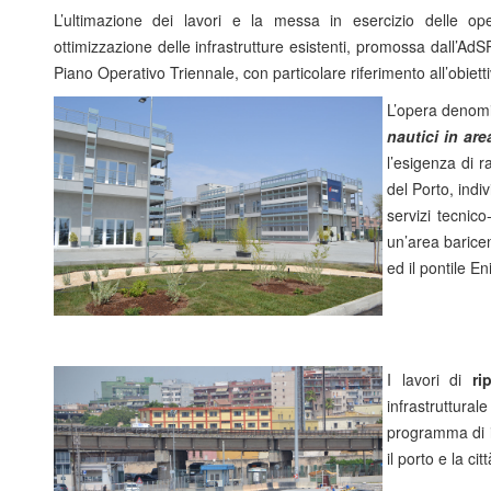
L’ultimazione dei lavori e la messa in esercizio delle 
ottimizzazione delle infrastrutture esistenti, promossa dall’Ad
Piano Operativo Triennale, con particolare riferimento all’obiett
L’opera denom
nautici in are
l’esigenza di ra
del Porto, ind
servizi tecnico
un’area baricen
ed il pontile Eni
I lavori di
ri
infrastruttural
programma di i
il porto e la citt