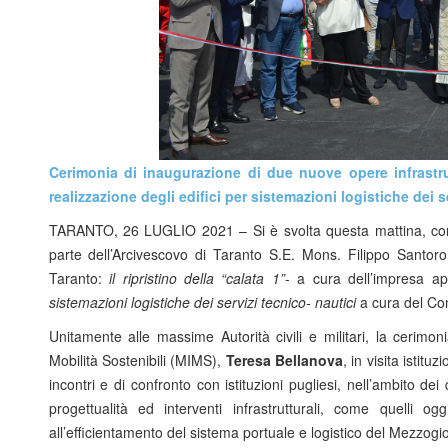
Cerimonia di inaugurazione di due nuove opere infrastrutt
realizzazione degli edifici per sistemazioni logistiche dei s
TARANTO, 26 LUGLIO 2021 – Si è svolta questa mattina, con l
parte dell’Arcivescovo di Taranto S.E. Mons. Filippo Santoro,
Taranto:
il ripristino della “calata 1”
- a cura dell’impresa a
sistemazioni logistiche dei servizi tecnico- nautici
a cura del Co
Unitamente alle massime Autorità civili e militari, la cerimoni
Mobilità Sostenibili (MIMS),
Teresa Bellanova
, in visita istit
incontri e di confronto con istituzioni pugliesi, nell’ambito de
progettualità ed interventi infrastrutturali, come quelli o
all’efficientamento del sistema portuale e logistico del Mezzogi