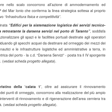
opere nello scalo concorrono all’azione di ammodernamento ed
SP del Mar Ionio che conferma la linea strategica sottesa al proprio
ivo
“Infrastruttura fisica e competitività”
.
inata
“Edifici per la sistemazione logistica dei servizi tecnico-
a retrostante la darsena servizi nel porto di Taranto”
, soddisfa
zionalizzare gli spazi e le facilities portuali destinate agli operatori
ividuando gli specchi acquei da destinare ad ormeggio dei mezzi dei
-nautici e le infrastrutture logistiche ed amministrative a terra, in
trica del porto - la c.d. “Darsena Servizi” - posta tra il IV sporgente
. (
vedasi scheda progetto allegata
).
pristino della ‘calata 1’
, oltre ad assicurare il rinnovamento
e dei punti di ormeggio, concorrono alla realizzazione del più ampio
nterventi di rinnovamento e di rigenerazione dell’area cerniera tra
à. (
vedasi scheda progetto allegata
).