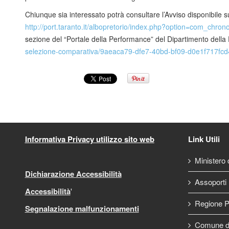
Chiunque sia interessato potrà consultare l’Avviso disponibile su
http://port.taranto.it/albopretorio/index.php?option=com_chr
sezione del “Portale della Performance” del Dipartimento della
selezione-comparativa/9aeaca79-dfe7-40bd-bf09-d0e1f717fcd4
Informativa Privacy utilizzo sito web
Link Utili
Ministero d
Dichiarazione Accessibilità
Assoporti
Accessibilità
'
Regione P
Segnalazione malfunzionamenti
Comune di