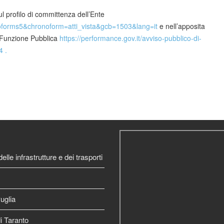
l profilo di committenza dell’Ente
onoforms5&chronoform=atti_vista&gcb=1503&lang=it
e nell’apposita
 Funzione Pubblica
https://performance.gov.it/avviso-pubblico-di-
 .
elle infrastrutture e dei trasporti
uglia
 Taranto