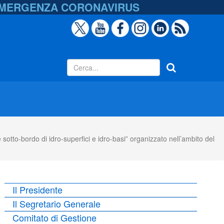
EMERGENZA
CORONAVIRUS
sotto-bordo di idro-superfici e idro-basi” organizzato nell’ambito del
Il Presidente
Il Segretario Generale
Comitato di Gestione