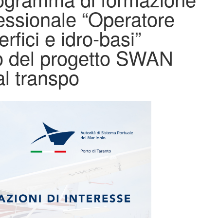
ofessionale “Operatore
rfici e idro-basi”
to del progetto SWAN
l transpo