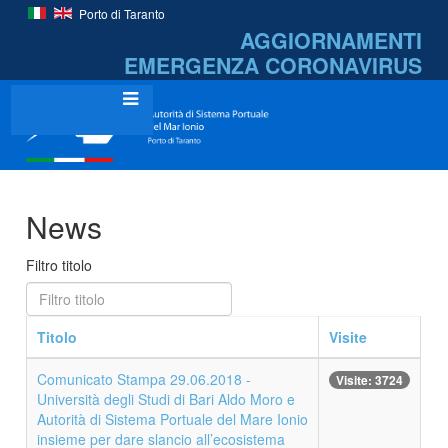
Porto di Taranto
AGGIORNAMENTI
EMERGENZA
CORONAVIRUS
News
Filtro titolo
Titolo
Visite
Comunicato Stampa 29.06.2018 -
Visite: 3724
Università degli Studi di Bari Aldo Moro e
Autorità di Sistema Portuale del Mare Ionio
insieme per dare slancio all’ecosistema