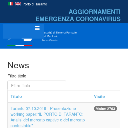
Porto di Taranto
AGGIORNAMENTI
EMERGENZA
CORONAVIRUS
News
Filtro titolo
Titolo
Visite
Taranto 07.10.2019 - Presentazione
Visite: 2763
working paper:"IL PORTO DI TARANTO:
Analisi del mercato captive e del mercato
contestable"