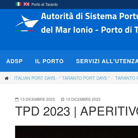
Porto di Taranto
ADSP
IL PORTO
SERVIZI ALL'UTENZ
ITALIAN PORT DAYS - " TARANTO PORT DAYS "
TARANTO 
13 DICEMBRE 2023
13 DICEMBRE 2023
TPD 2023 | APERITI