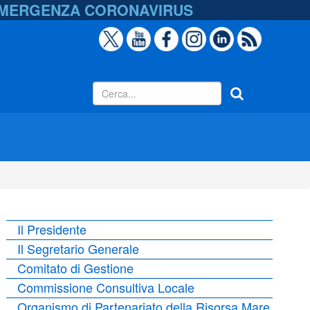
EMERGENZA
CORONAVIRUS
Il Presidente
Il Segretario Generale
Comitato di Gestione
Commissione Consultiva Locale
Organismo di Partenariato della Risorsa Mare