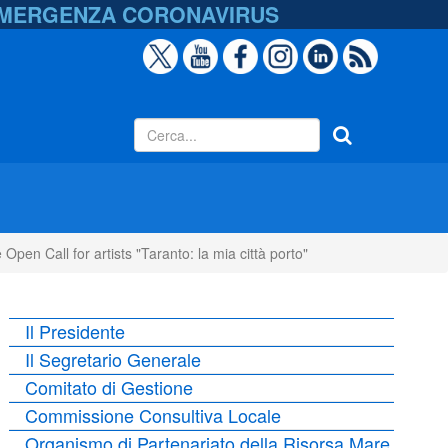
EMERGENZA
CORONAVIRUS
pen Call for artists "Taranto: la mia città porto"
Il Presidente
Il Segretario Generale
Comitato di Gestione
Commissione Consultiva Locale
Organismo di Partenariato della Risorsa Mare