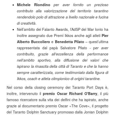
Michele Riondino
per aver fornito un prezioso
contributo alla valorizzazione del territorio tarantino
rendendolo polo di attrazione a livello nazionale e fucina
di creatività
.
Nell’ambito dei Falanto Awards, l’AdSP del Mar Ionio ha
inoltre assegnato due Premi Ikkos anche agli atleti
Pier
Alberto Buccoliero
e
Benedetta Pilato
– quest’ultima
rappresentata dal papà Salvatore Pilato - p
er aver
contribuito, grazie all’eccellenza della performance
nell’ambito sportivo, alla diffusione dei valori che
ispirano la rinascita della città di Taranto e che la hanno
sempre caratterizzata, come testimoniato dalla figura di
Ikkos, coach e atleta olimpionico di origini tarantine.
Nel corso della closing ceremony dei Taranto Port Days è,
inoltre, intervenuto il
premio Oscar Richard O'Barry
, il più
famoso ricercatore sulla vita dei delfini che ha ispirato, anche
grazie al documentario premio Oscar «The Cove», il progetto
del Taranto Dolphin Sanctuary promosso dalla Jonian Dolphin