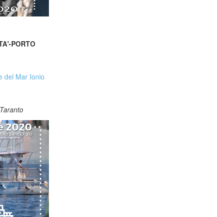
TTA'-PORTO
e del Mar Ionio
 Taranto