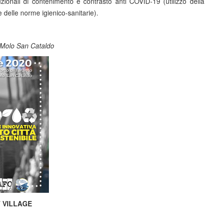
zionali di contenimento e contrasto anti COVID-19 (utilizzo della
 delle norme igienico-sanitarie).
, Molo San Cataldo
T VILLAGE