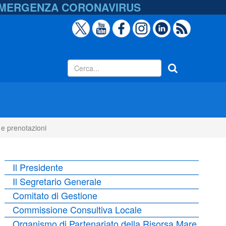
EMERGENZA
CORONAVIRUS
e prenotazioni
Il Presidente
Il Segretario Generale
Comitato di Gestione
Commissione Consultiva Locale
Organismo di Partenariato della Risorsa Mare