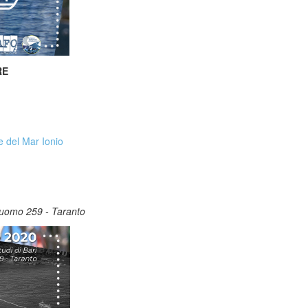
RE
e del Mar Ionio
 Duomo 259 - Taranto