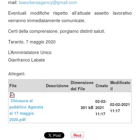
mail:
taworkersagency​
@
​gmail.com
Eventuali modifiche rispetto all’attuale assetto lavorativo
verranno immediatamente comunicate.
Certi della comprensione, porgiamo distinti saluti.
Taranto, 7 maggio 2020
L’Amministatore Unico
Gianfranco Labate
Allegati:
Dimensione
Modificato
File
Descrizione
Creato
del File
il
Chiusura al
02-02-
02-02-2021
pubblico Agenzia
301 kB
2021
11:17
al 17 maggio
11:17
2020.pdf