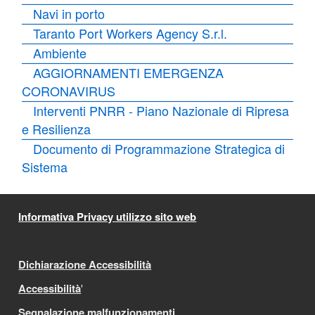
Navi in porto
Taranto Port Workers Agency S.r.l.
Ambiente
AGGIORNAMENTI EMERGENZA
CORONAVIRUS
Interventi PNRR - Piano Nazionale di Ripresa
e Resilienza
Documento di Programmazione Strategica di
Sistema
Informativa Privacy utilizzo sito web
Dichiarazione Accessibilità
Accessibilità
'
Segnalazione malfunzionamenti