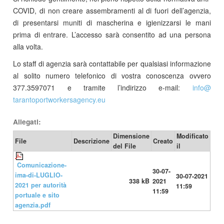
COVID, di non creare assembramenti al di fuori dell’agenzia,
di presentarsi muniti di mascherina e igienizzarsi le mani
prima di entrare. L’accesso sarà consentito ad una persona
alla volta.
Lo staff di agenzia sarà contattabile per qualsiasi informazione
al solito numero telefonico di vostra conoscenza ovvero
377.3597071 e tramite l’indirizzo e-mail:
info​
@
tarantoportworkersagency.eu
Allegati:
Dimensione
Modificato
File
Descrizione
Creato
del File
il
Comunicazione-
30-07-
ima-di-LUGLIO-
30-07-2021
338 kB
2021
2021 per autorità
11:59
11:59
portuale e sito
agenzia.pdf