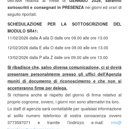
dell'IMA relativa al mese di
GENNAIO 2026, saranno
sottoscritti e consegnati in PRESENZA
nei giorni ed orari di
seguito riportati.
SCHEDULAZIONE PER LA SOTTOSCRIZIONE DEL
MODULO SR41:
11/02/2026 dalla A alla D dalle ore 09.00 alle ore 13.00
12/02/2026 dalla E alla O dalle ore 09.00 alle ore 13.00
13/02/2026 dalla P alla Z dalle ore 09.00 alle ore 13.00
Si ribadisce che, salvo diversa comunicazione, ci si dovrà
presentare personalmente presso gli uffici dell'Agenzia
muniti di documento di riconoscimento e che non si
accetteranno firme per delega.
Si richiama anche al rispetto del giorno di firma relativo al
proprio cognome, ovvero, i giorni non sono alternativi tra loro.
Lo staff di agenzia sarà contattabile per qualsiasi informazione
al solito numero telefonico di vostra conoscenza ovvero
3773597071 e tramite l’indirizzo e-mail:
info​
@