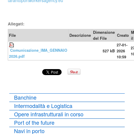
tarantoportworkersagency.eu
Allegati:
Dimensione
M
File
Descrizione
Creato
del File
il
27-01-
2
Comunicazione_IMA_GENNAIO
527 kB
2026
1
2026.pdf
10:59
Banchine
Intermodalità e Logistica
Opere infrastrutturali in corso
Port of the future
Navi in porto