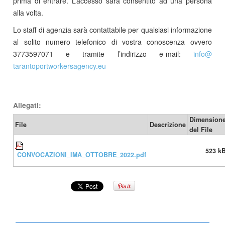
prima di entrare. L’accesso sarà consentito ad una persona
alla volta.
Lo staff di agenzia sarà contattabile per qualsiasi informazione
al solito numero telefonico di vostra conoscenza ovvero
3773597071 e tramite l’indirizzo e-mail:
info​
@
tarantoportworkersagency.eu
Allegati:
Dimension
File
Descrizione
del File
523 k
CONVOCAZIONI_IMA_OTTOBRE_2022.pdf