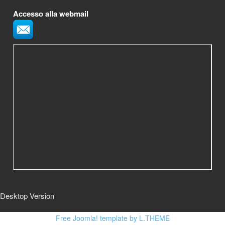
Accesso alla webmail
Desktop Version
Free Joomla! template by L.THEME