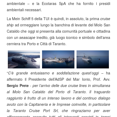
ambientale – e la Ecotaras SpA che ha fornito i presidi
ambientali necessari.
La Mein Schiff 5 della TUI è quindi, in assoluto, la prima
cruise
ship
ad ormeggiare lungo la banchina di levante del Molo San
Cataldo che oggi si presenta alla comunità portuale e cittadina
con un
seascape
inedito, già luogo iconico e simbolo dell'area
cerniera tra Porto e Città di Taranto.
“
C’è grande entusiasmo e soddisfazione quest’oggi
– ha
affermato il Presidente dell’AdSP del Mar Ionio, Prof. Avv.
Sergio Prete
-
per l’arrivo delle due cruise lines in simultanea
al Molo San Cataldo del Porto di Taranto. Il traguardo
raggiunto è frutto di un intenso lavoro e del continuo dialogo
avuto con la Capitaneria e le Imprese coinvolte, in particolare
la Taranto Cruise Port Srl, che ringraziamo per aver
efficacemente eseguito tutti gli interventi previsti in tempi