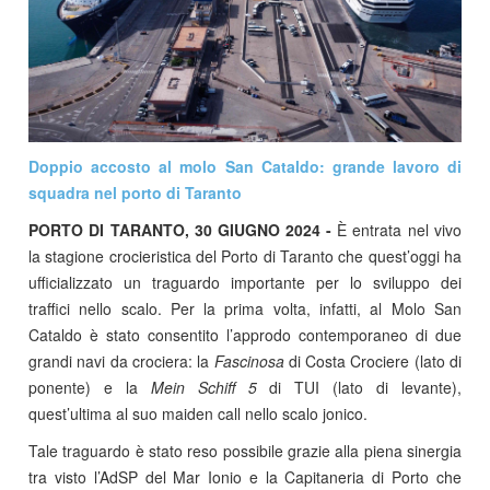
Doppio accosto al molo San Cataldo: grande lavoro di
squadra nel porto di Taranto
PORTO DI TARANTO, 30 GIUGNO 2024
-
È entrata nel vivo
la stagione crocieristica del Porto di Taranto che quest’oggi ha
ufficializzato un traguardo importante per lo sviluppo dei
traffici nello scalo. Per la prima volta, infatti, al Molo San
Cataldo è stato consentito l’approdo contemporaneo di due
grandi navi da crociera: la
Fascinosa
di Costa Crociere (lato di
ponente) e la
Mein Schiff 5
di TUI (lato di levante),
quest’ultima al suo maiden call nello scalo jonico.
Tale traguardo è stato reso possibile grazie alla piena sinergia
tra visto l’AdSP del Mar Ionio e la Capitaneria di Porto che