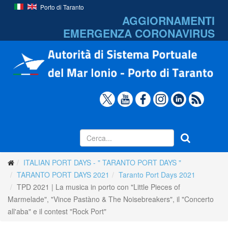
Porto di Taranto
AGGIORNAMENTI
EMERGENZA
CORONAVIRUS
ITALIAN PORT DAYS - " TARANTO PORT DAYS "
TARANTO PORT DAYS 2021
Taranto Port Days 2021
TPD 2021 | La musica in porto con "Little Pieces of
Marmelade", "Vince Pastàno & The Noisebreakers", il "Concerto
all'aba" e il contest "Rock Port"