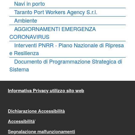
Navi in porto
Taranto Port Workers Agency S.r.l.
Ambiente
AGGIORNAMENTI EMERGENZA
CORONAVIRUS
Interventi PNRR - Piano Nazionale di Ripresa
e Resilienza
Documento di Programmazione Strategica di
Sistema
Informativa Privacy utilizzo sito web
Dichiarazione Accessibilità
Accessibilità
'
Segnalazione malfunzionamenti