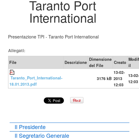
Taranto Port
International
Presentazione TPI - Taranto Port International
Allegati:
Dimensione
Modif
File
Descrizione
Creato
del File
il
13-02-
13-02
Taranto_Port_International-
3176 kB
2013
12:03
18.01.2013.pdf
12:03
Il Presidente
Il Segretario Generale