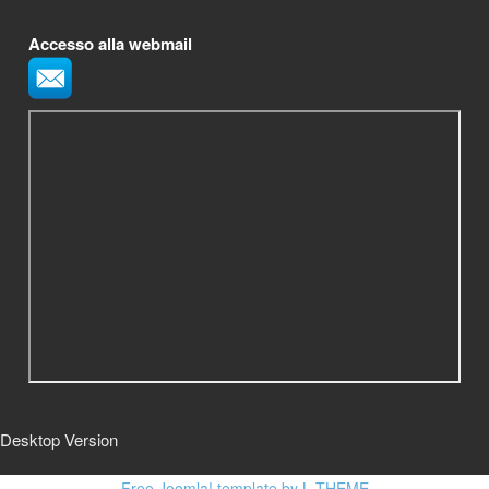
Accesso alla webmail
Desktop Version
Free Joomla! template by L.THEME