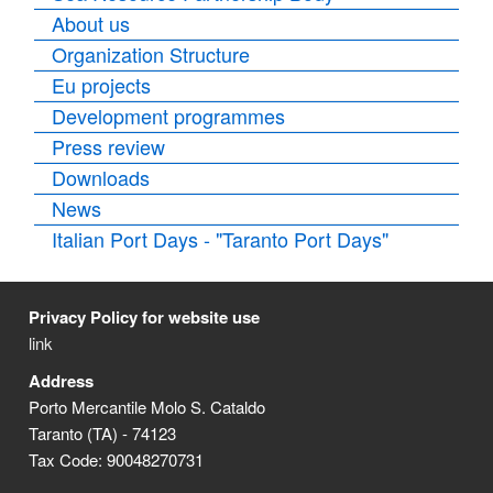
About us
Organization Structure
Eu projects
Development programmes
Press review
Downloads
News
Italian Port Days - "Taranto Port Days"
Privacy Policy for website use
link
Address
Porto Mercantile Molo S. Cataldo
Taranto (TA) - 74123
Tax Code: 90048270731