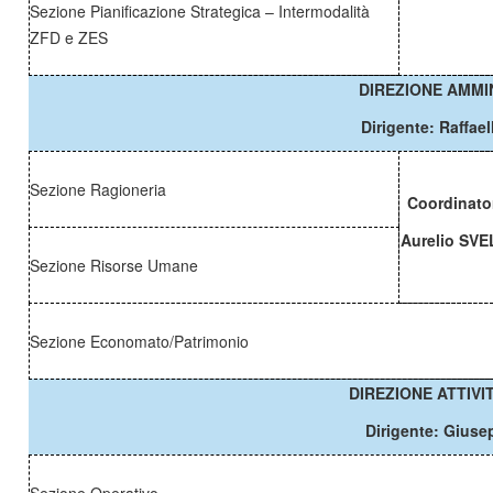
Sezione Pianificazione Strategica – Intermodalità
ZFD e ZES
DIREZIONE AMMI
Dirigente: Raffae
Sezione Ragioneria
Coordinato
Aurelio SV
Sezione Risorse Umane
Sezione Economato/Patrimonio
DIREZIONE
ATTIVI
Dirigente: Gius