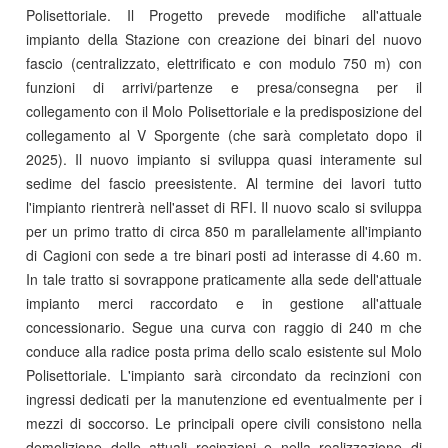
Polisettoriale. Il Progetto prevede modifiche all'attuale
impianto della Stazione con creazione dei binari del nuovo
fascio (centralizzato, elettrificato e con modulo 750 m) con
funzioni di arrivi/partenze e presa/consegna per il
collegamento con il Molo Polisettoriale e la predisposizione del
collegamento al V Sporgente (che sarà completato dopo il
2025). Il nuovo impianto si sviluppa quasi interamente sul
sedime del fascio preesistente. Al termine dei lavori tutto
l'impianto rientrerà nell'asset di RFI. Il nuovo scalo si sviluppa
per un primo tratto di circa 850 m parallelamente all'impianto
di Cagioni con sede a tre binari posti ad interasse di 4.60 m.
In tale tratto si sovrappone praticamente alla sede dell'attuale
impianto merci raccordato e in gestione all'attuale
concessionario. Segue una curva con raggio di 240 m che
conduce alla radice posta prima dello scalo esistente sul Molo
Polisettoriale. L'impianto sarà circondato da recinzioni con
ingressi dedicati per la manutenzione ed eventualmente per i
mezzi di soccorso. Le principali opere civili consistono nella
demolizione delle attuali recinzioni e nella realizzazione di