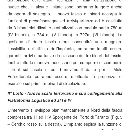
nuove che, in alcune limitate zone, potranno fungere anche
da opera di sostegno. Il nuovo fascio di binari accorpa le
funzioni di presa/consegna ed arrivi/partenza ed è costituito
da 3 binari elettrificati e centralizzati con modulo pari a 750 m
(IV binario), a 734 m (V binario), a 727m (VI binario). La
gestione di detto fascio merci consentirà una maggiore
flessibilità nell'utilizzo dell'impianto; potranno infatti essere
garantiti arrivi e partenze da ciascuno dei tre binari del fascio.
Inoltre tutte le manovre necessarie per comporre e scomporre
i treni sul fascio e per i movimenti da e per il Molo
Polisettoriale potranno essere effettuate in presenza di
esercizio sui primi tre binari di circolazione.
II° Lotto - Nuovo scalo ferroviario e suo collegamento alla
Piattaforma Logistica ed al I e IV
L'intervento si sviluppa planimetricamente a Nord della fascia
compresa tra il I ed il IV Sporgente del Porto di Taranto (Fig. 5
– Cerchio rosso sulla destra). L'impianto esplica la funzione di