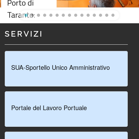
Porto di
Taranto:
istituita la
SERVIZI
nuova sede
pugliese
dell’Istituto
SUA-Sportello Unico Amministrativo
Italiano di
Navigazione
presso
Portale del Lavoro Portuale
l’Autorità di
Sistema
Portuale del