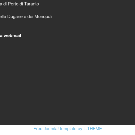
a di Porto di Taranto
elle Dogane e dei Monopoli
la webmail
Free Joomla! template by L.THEME