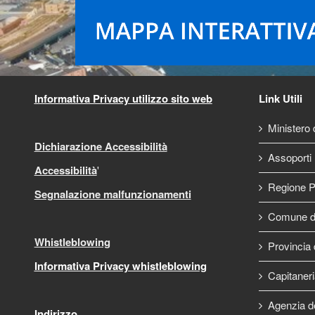
Informativa Privacy utilizzo sito web
Link Utili
Ministero d
Dichiarazione Accessibilità
Assoporti
Accessibilità
'
Regione P
Segnalazione malfunzionamenti
Comune di
Whistleblowing
Provincia 
Informativa Privacy whistleblowing
Capitaneri
Agenzia d
Indirizzo