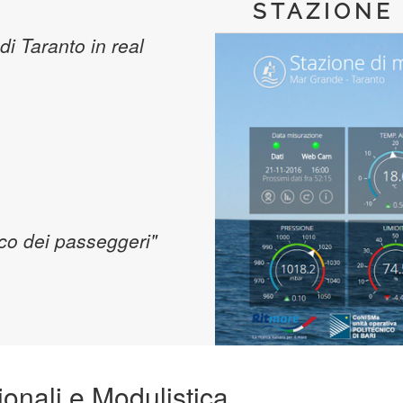
STAZIONE
 di Taranto in real
rco dei passeggeri"
onali e Modulistica