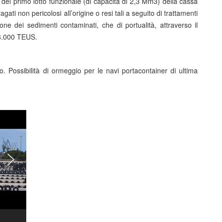
e del primo lotto funzionale (di capacità di 2,3 Mm3) della cassa
ti non pericolosi all’origine o resi tali a seguito di trattamenti
ione dei sedimenti contaminati, che di portualità, attraverso il
 8.000 TEUS.
 Possibilità di ormeggio per le navi portacontainer di ultima