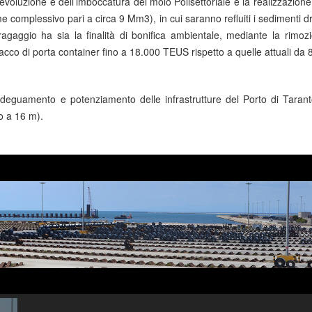
evoluzione e dell’imboccatura del molo Polisettoriale e la realizzazion
 complessivo pari a circa 9 Mm3), in cui saranno refluiti i sedimenti draga
dragaggio ha sia la finalità di bonifica ambientale, mediante la rimoz
acco di porta container fino a 18.000 TEUS rispetto a quelle attuali da
eguamento e potenziamento delle infrastrutture del Porto di Taranto.
o a 16 m).