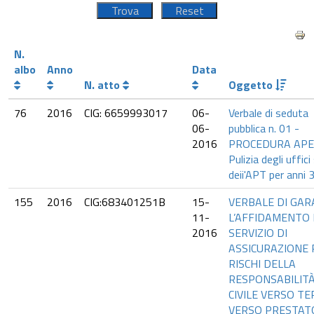
N.
albo
Anno
Data
N. atto
Oggetto
76
2016
CIG: 6659993017
06-
Verbale di seduta
06-
pubblica n. 01 -
2016
PROCEDURA APE
Pulizia degli uffic
deii'APT per anni 3
155
2016
CIG:683401251B
15-
VERBALE DI GAR
11-
L’AFFIDAMENTO 
2016
SERVIZIO DI
ASSICURAZIONE 
RISCHI DELLA
RESPONSABILIT
CIVILE VERSO TE
VERSO PRESTATO