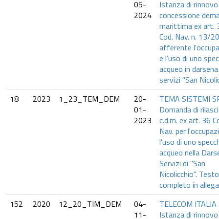
05-
Istanza di rinnovo
2024
concessione dema
marittima ex art. 
Cod. Nav. n. 13/2
afferente l'occup
e l'uso di uno spe
acqueo in darsena
servizi "San Nicoli
18
2023
1_23_TEM_DEM
20-
TEMA SISTEMI S
01-
Domanda di rilasc
2023
c.d.m. ex art. 36 C
Nav. per l'occupaz
l'uso di uno specc
acqueo nella Dars
Servizi di "San
Nicolicchio". Testo
completo in allega
152
2020
12_20_TIM_DEM
04-
TELECOM ITALIA 
11-
Istanza di rinnovo