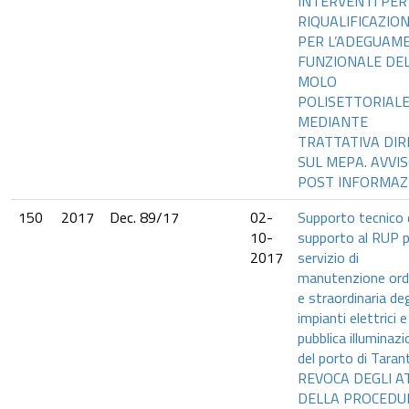
INTERVENTI PER
RIQUALIFICAZION
PER L’ADEGUAM
FUNZIONALE DE
MOLO
POLISETTORIAL
MEDIANTE
TRATTATIVA DI
SUL MEPA. AVVI
POST INFORMAZ
150
2017
Dec. 89/17
02-
Supporto tecnico 
10-
supporto al RUP pe
2017
servizio di
manutenzione ordi
e straordinaria deg
impianti elettrici e
pubblica illuminaz
del porto di Taran
REVOCA DEGLI A
DELLA PROCEDU