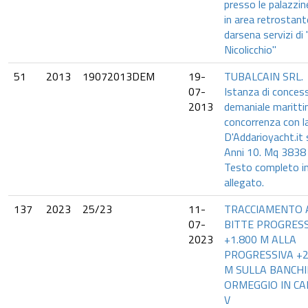
presso le palazzin
in area retrostant
darsena servizi di
Nicolicchio"
51
2013
19072013DEM
19-
TUBALCAIN SRL.
07-
Istanza di conces
2013
demaniale maritti
concorrenza con l
D'Addarioyacht.it s
Anni 10. Mq 3838 
Testo completo i
allegato.
137
2023
25/23
11-
TRACCIAMENTO 
07-
BITTE PROGRESS
2023
+1.800 M ALLA
PROGRESSIVA +2
M SULLA BANCHI
ORMEGGIO IN CA
V