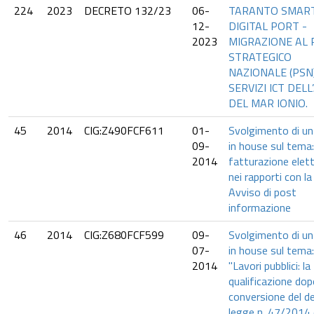
224
2023
DECRETO 132/23
06-
TARANTO SMAR
12-
DIGITAL PORT -
2023
MIGRAZIONE AL
STRATEGICO
NAZIONALE (PSN)
SERVIZI ICT DEL
DEL MAR IONIO.
45
2014
CIG:Z490FCF611
01-
Svolgimento di un
09-
in house sul tema
2014
fatturazione elet
nei rapporti con la
Avviso di post
informazione
46
2014
CIG:Z680FCF599
09-
Svolgimento di un
07-
in house sul tema:
2014
"Lavori pubblici: la
qualificazione dop
conversione del d
legge n. 47/2014 