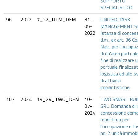
SUPPORTO
SPECIALISTICO
96
2022
7_22_UTM_DEM
31-
UNITED TASK
05-
MANAGEMENT SR
2022
Istanza di conces
d.m., ex art. 36 Co
Nav., per l'occupa
di un'area portuale
fine di realizzare 
portuale finalizzat
logistica ed allo s
di attività
impiantistiche.
107
2024
19_24_TWO_DEM
10-
TWO SMART BUI
07-
SRL: Domanda di r
2024
concessione dema
marittima per
l’occupazione e l’u
nn. 2 unità immobil