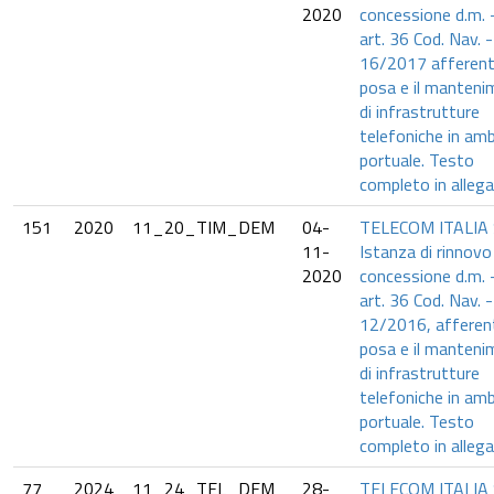
2020
concessione d.m. 
art. 36 Cod. Nav. -
16/2017 afferent
posa e il manten
di infrastrutture
telefoniche in am
portuale. Testo
completo in allega
151
2020
11_20_TIM_DEM
04-
TELECOM ITALIA 
11-
Istanza di rinnovo
2020
concessione d.m. 
art. 36 Cod. Nav. -
12/2016, afferent
posa e il manten
di infrastrutture
telefoniche in am
portuale. Testo
completo in allega
77
2024
11_24_TEL_DEM
28-
TELECOM ITALIA 