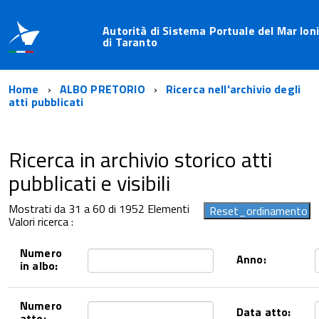
Autorità di Sistema Portuale del Mar Ioni
di Taranto
Home
ALBO PRETORIO
Ricerca nell'archivio degli
atti pubblicati
Ricerca in archivio storico atti
pubblicati e visibili
Mostrati da 31 a 60 di 1952 Elementi
Valori ricerca :
Numero
Anno:
in albo:
Numero
Data atto:
atto: