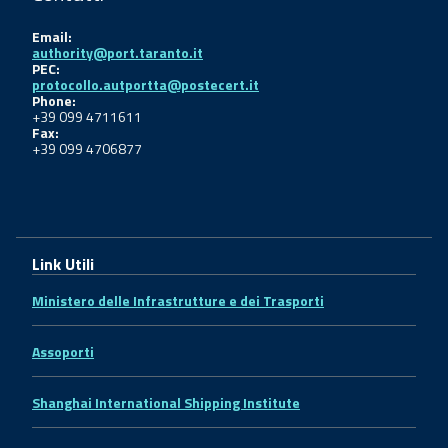
Email:
authority@port.taranto.it
PEC:
protocollo.autportta@postecert.it
Phone:
+39 099 4711611
Fax:
+39 099 4706877
Link Utili
Ministero delle Infrastrutture e dei Trasporti
Assoporti
Shanghai International Shipping Institute