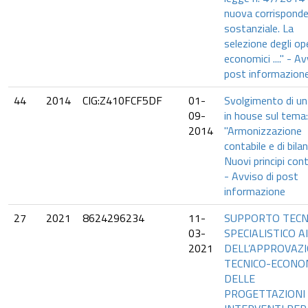
nuova corrispond
sostanziale. La
selezione degli op
economici ...." - Av
post informazion
44
2014
CIG:Z410FCF5DF
01-
Svolgimento di un
09-
in house sul tema:
2014
"Armonizzazione
contabile e di bilan
Nuovi principi conta
- Avviso di post
informazione
27
2021
8624296234
11-
SUPPORTO TECN
03-
SPECIALISTICO AI
2021
DELL’APPROVAZ
TECNICO-ECONO
DELLE
PROGETTAZIONI 