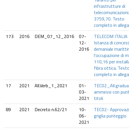
infrastrutture di
telecomunicazioni
3759,70. Testo
completo in allega
173
2016
DEM_07_12_2016
07-
TELECOM ITALIA 
12-
Istanza di conces
2016
demaniale maritti
l'occupazione di m
110,16 per install
fibra ottica. Test
completo in allega
17
2021
All.Verb_1_2021
01-
TEC02_All.gradua
03-
ammessi con pun
2021
titoli
89
2021
Decreto n.62/21
10-
TEC02- Approvaz
06-
griglia punteggio
2021