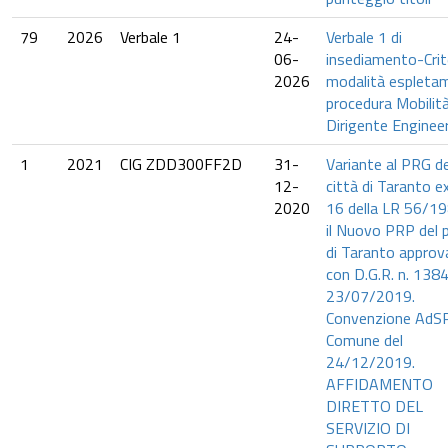
79
2026
Verbale 1
24-
Verbale 1 di
06-
insediamento-Crite
2026
modalità espleta
procedura Mobilit
Dirigente Enginee
1
2021
CIG ZDD300FF2D
31-
Variante al PRG de
12-
città di Taranto ex
2020
16 della LR 56/19
il Nuovo PRP del 
di Taranto approv
con D.G.R. n. 1384
23/07/2019.
Convenzione AdS
Comune del
24/12/2019.
AFFIDAMENTO
DIRETTO DEL
SERVIZIO DI