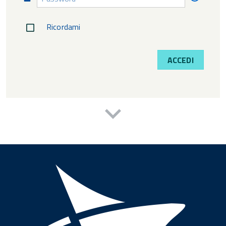
diment
Ricordami
ACCEDI