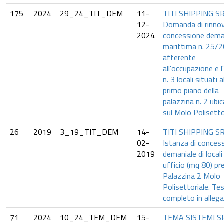
175
2024
29_24_TIT_DEM
11-
TITI SHIPPING SR
12-
Domanda di rinno
2024
concessione dema
marittima n. 25/
afferente
all'occupazione e l
n. 3 locali situati a
primo piano della
palazzina n. 2 ubi
sul Molo Polisetto
26
2019
3_19_TIT_DEM
14-
TITI SHIPPING SR
02-
Istanza di conces
2019
demaniale di local
ufficio (mq 80) pr
Palazzina 2 Molo
Polisettoriale. Te
completo in allega
71
2024
10_24_TEM_DEM
15-
TEMA SISTEMI S