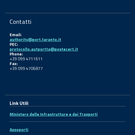
Contatti
Email:
authority@port.taranto.it
PEC:
protocollo.autportta@postecert.it
Phone:
+39 099 4711611
Fax:
+39 099 4706877
Link Utili
Ministero delle Infrastrutture e dei Trasporti
Assoporti