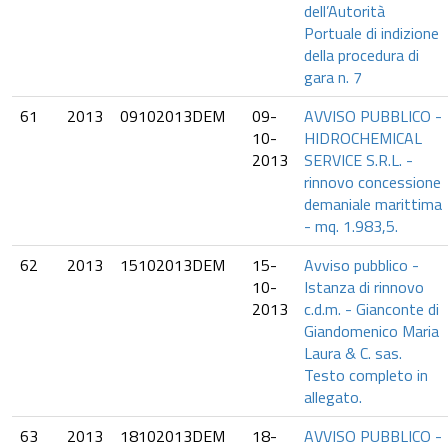
dell’Autorità
Portuale di indizione
della procedura di
gara n. 7
61
2013
09102013DEM
09-
AVVISO PUBBLICO -
10-
HIDROCHEMICAL
2013
SERVICE S.R.L. -
rinnovo concessione
demaniale marittima
- mq. 1.983,5.
62
2013
15102013DEM
15-
Avviso pubblico -
10-
Istanza di rinnovo
2013
c.d.m. - Gianconte di
Giandomenico Maria
Laura & C. sas.
Testo completo in
allegato.
63
2013
18102013DEM
18-
AVVISO PUBBLICO -