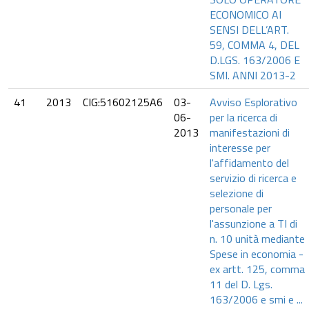
ECONOMICO AI
SENSI DELL’ART.
59, COMMA 4, DEL
D.LGS. 163/2006 E
SMI. ANNI 2013-2
41
2013
CIG:51602125A6
03-
Avviso Esplorativo
06-
per la ricerca di
2013
manifestazioni di
interesse per
l'affidamento del
servizio di ricerca e
selezione di
personale per
l'assunzione a TI di
n. 10 unità mediante
Spese in economia -
ex artt. 125, comma
11 del D. Lgs.
163/2006 e smi e ...