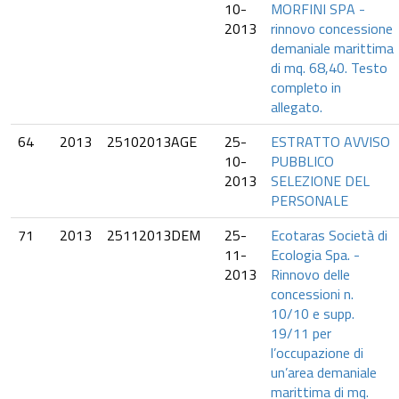
10-
MORFINI SPA -
2013
rinnovo concessione
demaniale marittima
di mq. 68,40. Testo
completo in
allegato.
64
2013
25102013AGE
25-
ESTRATTO AVVISO
10-
PUBBLICO
2013
SELEZIONE DEL
PERSONALE
71
2013
25112013DEM
25-
Ecotaras Società di
11-
Ecologia Spa. -
2013
Rinnovo delle
concessioni n.
10/10 e supp.
19/11 per
l’occupazione di
un’area demaniale
marittima di mq.