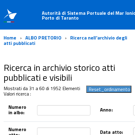
Autorità di Sistema Portuale del Mar Ioni
Porto di Taranto
Home
ALBO PRETORIO
Ricerca nell'archivio degli
atti pubblicati
Ricerca in archivio storico atti
pubblicati e visibili
Mostrati da 31 a 60 di 1952 Elementi
Valori ricerca :
Numero
Anno:
in albo:
Numero
Data atto:
atto: