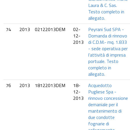
Laura & C. Sas.
Testo completo in
allegato.
74
2013
02122013DEM
02-
Peyrani Sud SPA -
12-
Domanda di rinnovo
2013
di C.D.M.- mq. 1.833
- sede operativa per
l’attività di impresa
portuale. Testo
completo in
allegato.
76
2013
18122013DEM
18-
Acquedotto
12-
Pugliese Spa -
2013
rinnovo concessione
demaniale per il
mantenimento di
due condotte
fognarie di