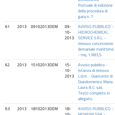
Portuale di indizione
della procedura di
gara n. 7
61
2013
09102013DEM
09-
AVVISO PUBBLICO -
10-
HIDROCHEMICAL
2013
SERVICE S.R.L. -
rinnovo concessione
demaniale marittima
- mq. 1.983,5.
62
2013
15102013DEM
15-
Avviso pubblico -
10-
Istanza di rinnovo
2013
c.d.m. - Gianconte di
Giandomenico Maria
Laura & C. sas.
Testo completo in
allegato.
63
2013
18102013DEM
18-
AVVISO PUBBLICO -
10-
MORFINI SPA -