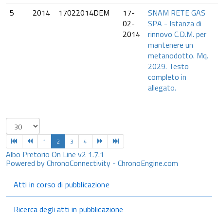
5
2014
17022014DEM
17-
SNAM RETE GAS
02-
SPA - Istanza di
2014
rinnovo C.D.M. per
mantenere un
metanodotto. Mq.
2029. Testo
completo in
allegato.
1
2
3
4
Albo Pretorio On Line v2 1.7.1
Powered by ChronoConnectivity - ChronoEngine.com
Atti in corso di pubblicazione
Ricerca degli atti in pubblicazione