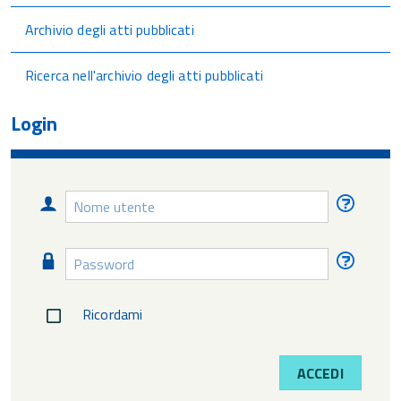
Archivio degli atti pubblicati
Ricerca nell'archivio degli atti pubblicati
Login
Nome
Nome
utente
utente
diment
Password
Passw
diment
Ricordami
ACCEDI