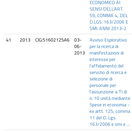
ECONOMICO AI
SENSI DELL’ART.
59, COMMA 4, DEL
D.LGS. 163/2006 E
SMI. ANNI 2013-2
41
2013
CIG:51602125A6
03-
Avviso Esplorativo
06-
per la ricerca di
2013
manifestazioni di
interesse per
l'affidamento del
servizio di ricerca e
selezione di
personale per
l'assunzione a TI di
n. 10 unità mediante
Spese in economia -
ex artt. 125, comma
11 del D. Lgs.
163/2006 e smi e ...