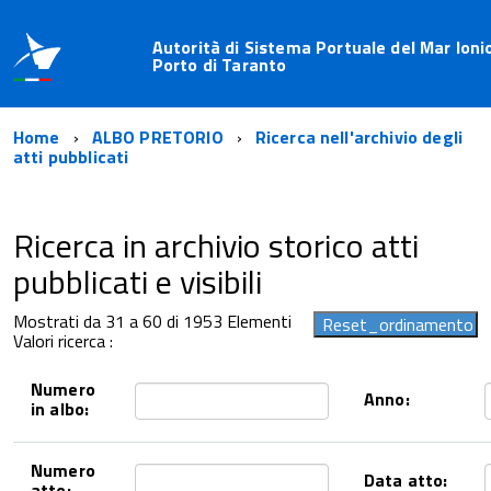
Autorità di Sistema Portuale del Mar Ioni
Porto di Taranto
Home
ALBO PRETORIO
Ricerca nell'archivio degli
atti pubblicati
Ricerca in archivio storico atti
pubblicati e visibili
Mostrati da 31 a 60 di 1953 Elementi
Valori ricerca :
Numero
Anno:
in albo:
Numero
Data atto:
atto: