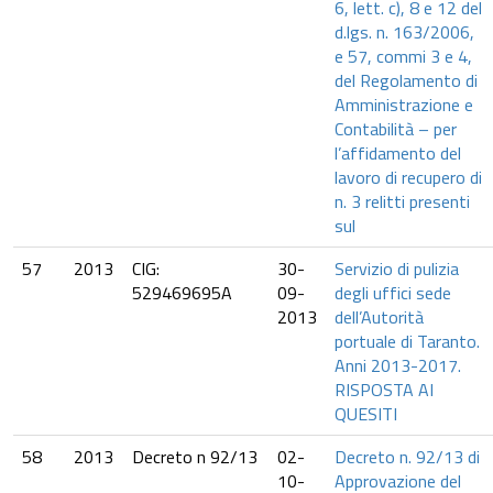
6, lett. c), 8 e 12 del
d.lgs. n. 163/2006,
e 57, commi 3 e 4,
del Regolamento di
Amministrazione e
Contabilità – per
l’affidamento del
lavoro di recupero di
n. 3 relitti presenti
sul
57
2013
CIG:
30-
Servizio di pulizia
529469695A
09-
degli uffici sede
2013
dell’Autorità
portuale di Taranto.
Anni 2013-2017.
RISPOSTA AI
QUESITI
58
2013
Decreto n 92/13
02-
Decreto n. 92/13 di
10-
Approvazione del