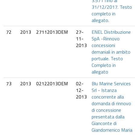
3.571 fino al
31/12/2017. Testo
completo in
allegato.
72
2013
27112013DEM
27-
ENEL Distribuzione
11-
SpA -Rinnovo
2013
concessioni
demaniali in ambito
portuale. Testo
Completo in
allegato
73
2013
02122013DEM
02-
Blu Marine Services
12-
Srl - Istanza
2013
concorrente alla
domanda di rinnovo
di concessione
presentata dalla
Gianconte di
Giandomenico Maria