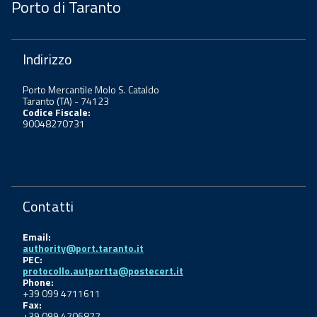
Porto di Taranto
Indirizzo
Porto Mercantile Molo S. Cataldo
Taranto (TA) - 74123
Codice Fiscale:
90048270731
Contatti
Email:
authority@port.taranto.it
PEC:
protocollo.autportta@postecert.it
Phone:
+39 099 4711611
Fax:
+39 099 4706877