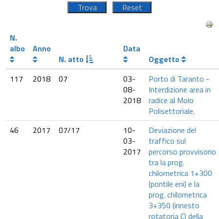
N.
albo
Anno
Data
N. atto
Oggetto
117
2018
07
03-
Porto di Taranto -
08-
Interdizione area in
2018
radice al Molo
Polisettoriale.
46
2017
07/17
10-
Deviazione del
03-
traffico sul
2017
percorso provvisorio
tra la prog.
chilometrica 1+300
(pontile eni) e la
prog. chilometrica
3+350 (innesto
rotatoria C) della