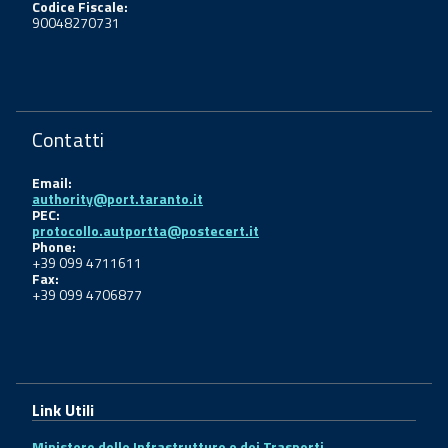
Codice Fiscale:
90048270731
Contatti
Email:
authority@port.taranto.it
PEC:
protocollo.autportta@postecert.it
Phone:
+39 099 4711611
Fax:
+39 099 4706877
Link Utili
Ministero delle Infrastrutture e dei Trasporti