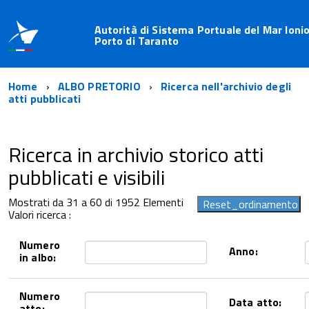
Autorità di Sistema Portuale del Mar Ionio
Porto di Taranto
Home
ALBO PRETORIO
Ricerca nell'archivio degli
atti pubblicati
Ricerca in archivio storico atti
pubblicati e visibili
Mostrati da 31 a 60 di 1952 Elementi
Valori ricerca :
Numero
Anno:
in albo:
Numero
Data atto:
atto: