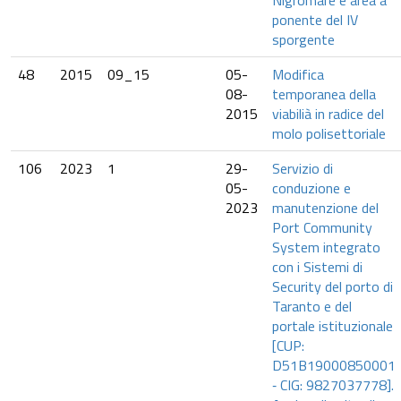
Nigromare e area a
ponente del IV
sporgente
48
2015
09_15
05-
Modifica
08-
temporanea della
2015
viabilià in radice del
molo polisettoriale
106
2023
1
29-
Servizio di
05-
conduzione e
2023
manutenzione del
Port Community
System integrato
con i Sistemi di
Security del porto di
Taranto e del
portale istituzionale
[CUP:
D51B19000850001
‐ CIG: 9827037778].