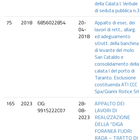
della Calata l. Verbale
di seduta pubblica n.3
75
2018
6856022854
20-
Appalto di esec. dei
04-
lavori di rett., allarg.
2018
ed adeguamento
strutt. della banchina
di levante del molo
San Cataldo e
consolidamento della
calata l del porto di
Taranto. Esclusione
costituenda ATI CCC
Spa/Gianni Rotice Srl
165
2023
CIG:
28-
APPALTO DEI
9915222C07
08-
LAVORI DI
2023
REALIZZAZIONE
DELLA “DIGA
FORANEA FUORI
RADA – TRATTO DI