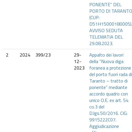
PONENTE” DEL
PORTO DI TARANT
(CUP:
D51H15000180005)
AVVISO SEDUTA
TELEMATIA DEL
29.08.2023.
2
2024
399/23
29-
Appalto dei lavori
12-
della “Nuova diga
2023
foranea a protezione
del porto fuori rada di
Taranto – tratto di
ponente” mediante
accordo quadro con
unico O.E. ex art. 54
co.3 del
D.lgs.50/2016. CIG:
9915222C07.
Aggiudicazione