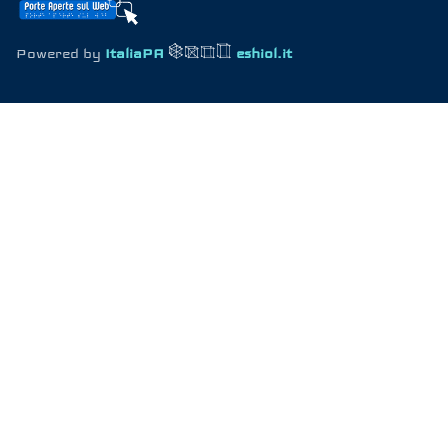
Powered by
ItaliaPA
eshiol.it