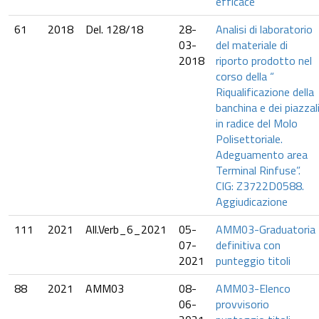
efficace
61
2018
Del. 128/18
28-
Analisi di laboratorio
03-
del materiale di
2018
riporto prodotto nel
corso della “
Riqualificazione della
banchina e dei piazzal
in radice del Molo
Polisettoriale.
Adeguamento area
Terminal Rinfuse”.
CIG: Z3722D0588.
Aggiudicazione
111
2021
All.Verb_6_2021
05-
AMM03-Graduatoria
07-
definitiva con
2021
punteggio titoli
88
2021
AMM03
08-
AMM03-Elenco
06-
provvisorio