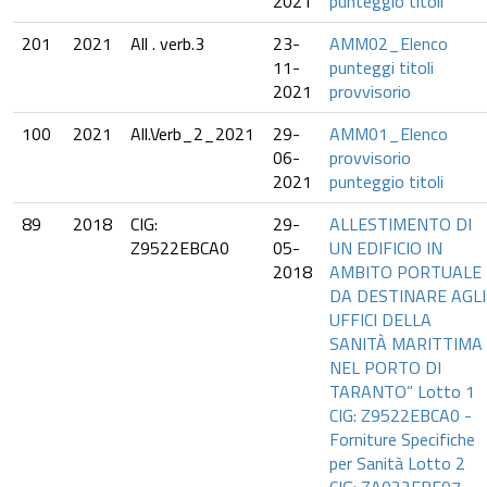
2021
punteggio titoli
201
2021
All . verb.3
23-
AMM02_Elenco
11-
punteggi titoli
2021
provvisorio
100
2021
All.Verb_2_2021
29-
AMM01_Elenco
06-
provvisorio
2021
punteggio titoli
89
2018
CIG:
29-
ALLESTIMENTO DI
Z9522EBCA0
05-
UN EDIFICIO IN
2018
AMBITO PORTUALE
DA DESTINARE AGLI
UFFICI DELLA
SANITÀ MARITTIMA
NEL PORTO DI
TARANTO” Lotto 1
CIG: Z9522EBCA0 -
Forniture Specifiche
per Sanità Lotto 2