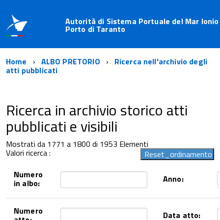
Autorità di Sistema Portuale del Mar Ionio
Porto di Taranto
Home
ALBO PRETORIO
Ricerca nell'archivio degli
atti pubblicati
Ricerca in archivio storico atti
pubblicati e visibili
Mostrati da 1771 a 1800 di 1953 Elementi
Valori ricerca :
Numero
Anno:
in albo:
Numero
Data atto:
atto: