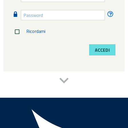
diment
Password
Passw
diment
Ricordami
ACCEDI