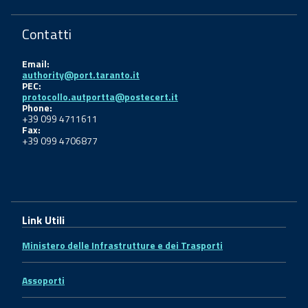
Contatti
Email:
authority@port.taranto.it
PEC:
protocollo.autportta@postecert.it
Phone:
+39 099 4711611
Fax:
+39 099 4706877
Link Utili
Ministero delle Infrastrutture e dei Trasporti
Assoporti