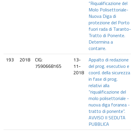
“Riqualificazione del
Molo Polisettoriale-
Nuova Diga di
protezione del Porto
fuori rada di Taranto-
Tratto di Ponente.
Determina a
contarre.
193
2018
CIG:
13-
Appalto di redazione
7590668165
11-
del prog. esecutivo e
2018
coord. della sicurezza
in fase di prog.
relativi alla
“riqualificazione del
molo polisettoriale -
nuova diga foranea -
tratto di ponente".
AVVISO II SEDUTA
PUBBLICA