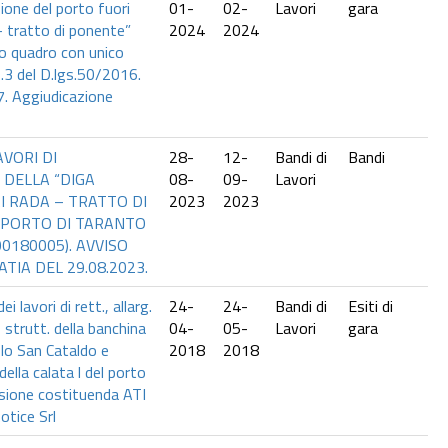
ione del porto fuori
01-
02-
Lavori
gara
– tratto di ponente”
2024
2024
o quadro con unico
o.3 del D.lgs.50/2016.
. Aggiudicazione
AVORI DI
28-
12-
Bandi di
Bandi
 DELLA “DIGA
08-
09-
Lavori
 RADA – TRATTO DI
2023
2023
 PORTO DI TARANTO
0180005). AVVISO
TIA DEL 29.08.2023.
i lavori di rett., allarg.
24-
24-
Bandi di
Esiti di
trutt. della banchina
04-
05-
Lavori
gara
olo San Cataldo e
2018
2018
lla calata l del porto
usione costituenda ATI
otice Srl