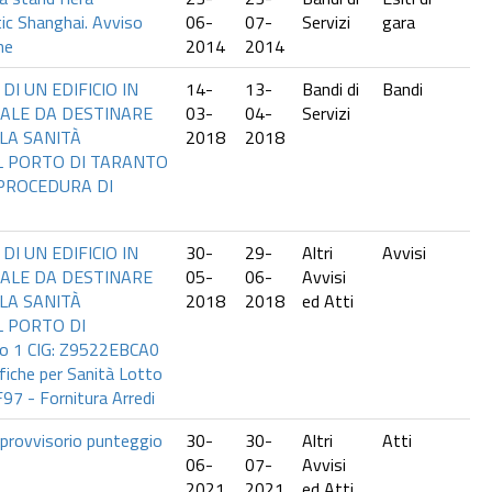
ic Shanghai. Avviso
06-
07-
Servizi
gara
ne
2014
2014
I UN EDIFICIO IN
14-
13-
Bandi di
Bandi
ALE DA DESTINARE
03-
04-
Servizi
LLA SANITÀ
2018
2018
L PORTO DI TARANTO
 PROCEDURA DI
I UN EDIFICIO IN
30-
29-
Altri
Avvisi
ALE DA DESTINARE
05-
06-
Avvisi
LLA SANITÀ
2018
2018
ed Atti
 PORTO DI
 1 CIG: Z9522EBCA0
ifiche per Sanità Lotto
7 - Fornitura Arredi
rovvisorio punteggio
30-
30-
Altri
Atti
06-
07-
Avvisi
2021
2021
ed Atti