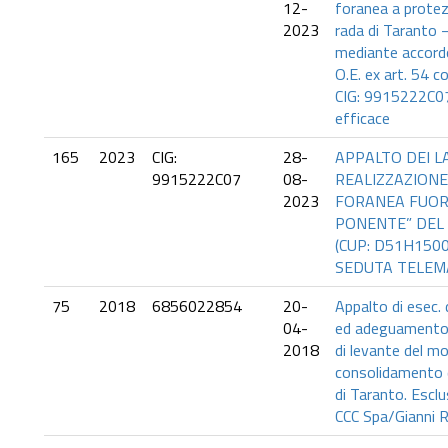
12-
foranea a protez
2023
rada di Taranto 
mediante accord
O.E. ex art. 54 c
CIG: 9915222C07
efficace
165
2023
CIG:
28-
APPALTO DEI L
9915222C07
08-
REALIZZAZIONE
2023
FORANEA FUORI
PONENTE” DEL
(CUP: D51H1500
SEDUTA TELEMA
75
2018
6856022854
20-
Appalto di esec. de
04-
ed adeguamento s
2018
di levante del m
consolidamento de
di Taranto. Escl
CCC Spa/Gianni R