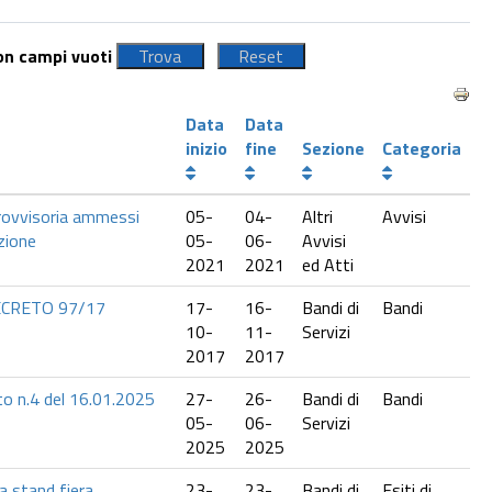
con campi vuoti
Data
Data
inizio
fine
Sezione
Categoria
provvisoria ammessi
05-
04-
Altri
Avvisi
zione
05-
06-
Avvisi
2021
2021
ed Atti
ECRETO 97/17
17-
16-
Bandi di
Bandi
10-
11-
Servizi
2017
2017
eto n.4 del 16.01.2025
27-
26-
Bandi di
Bandi
05-
06-
Servizi
2025
2025
a stand fiera
23-
23-
Bandi di
Esiti di