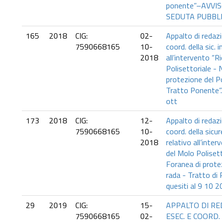
ponente”–AVVI
SEDUTA PUBBL
165
2018
CIG:
02-
Appalto di redazi
7590668165
10-
coord. della sic. 
2018
all’intervento “R
Polisettoriale -
protezione del P
Tratto Ponente”.
ott
173
2018
CIG:
12-
Appalto di redazi
7590668165
10-
coord. della sicu
2018
relativo all’inter
del Molo Poliset
Foranea di prote
rada - Tratto di
quesiti al 9 10 
29
2019
CIG:
15-
APPALTO DI RE
7590668165
02-
ESEC. E COORD.