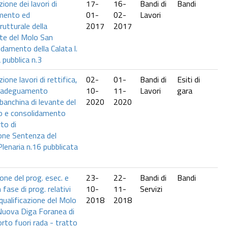
ione dei lavori di
17-
16-
Bandi di
Bandi
amento ed
01-
02-
Lavori
utturale della
2017
2017
nte del Molo San
damento della Calata l.
 pubblica n.3
ione lavori di rettifica,
02-
01-
Bandi di
Esiti di
d adeguamento
10-
11-
Lavori
gara
 banchina di levante del
2020
2020
o e consolidamento
rto di
one Sentenza del
lenaria n.16 pubblicata
one del prog. esec. e
23-
22-
Bandi di
Bandi
n fase di prog. relativi
10-
11-
Servizi
iqualificazione del Molo
2018
2018
 Nuova Diga Foranea di
rto fuori rada - tratto