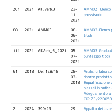
201
2021
All . verb.3
23-
AMM02_Elenco pu
11-
provvisorio
2021
88
2021
AMM03
08-
AMM03-Elenco p
06-
titoli
2021
111
2021
All.Verb_6_2021
05-
AMM03-Graduator
07-
punteggio titoli
2021
61
2018
Del. 128/18
28-
Analisi di laborat
03-
riporto prodotto 
2018
Riqualificazione 
piazzali in radice
Adeguamento are
CIG: Z3722D0588
2
2024
399/23
29-
Appalto dei lavor