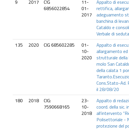
9
2017
C!G
11-
Appalto di esecuz
6856022854
01-
rettifica, allarg
2017
adeguamento str
banchina di leva
Cataldo e consoli
Verbale di seduta
135
2020
CIG 685602285
01-
Appalto di esecuz
10-
allargamento e
2020
strutturale della
molo San Catald
della calata 1 po
Taranto.Esecuzi
Cons.Stato-Ad. P
il 28/08/20
180
2018
CIG:
23-
Appalto di redazi
7590668165
10-
coord. della sic. i
2018
all’intervento “R
Polisettoriale -
protezione del po