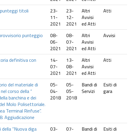
nteggi titoli
23-
23-
Altri
Atti
11-
12-
Avvisi
2021
2021
ed Atti
rovvisorio punteggio
08-
08-
Altri
Avvisi
06-
07-
Avvisi
2021
2021
ed Atti
ia definitiva con
14-
13-
Altri
Atti
07-
08-
Avvisi
2021
2021
ed Atti
orio del materiale di
05-
05-
Bandi di
Esiti di
nel corso della “
04-
05-
Servizi
gara
della banchina e dei
2018
2018
 del Molo Polisettoriale.
a Terminal Rinfuse”.
. Aggiudicazione
i della “Nuova diga
03-
07-
Bandi di
Esiti di