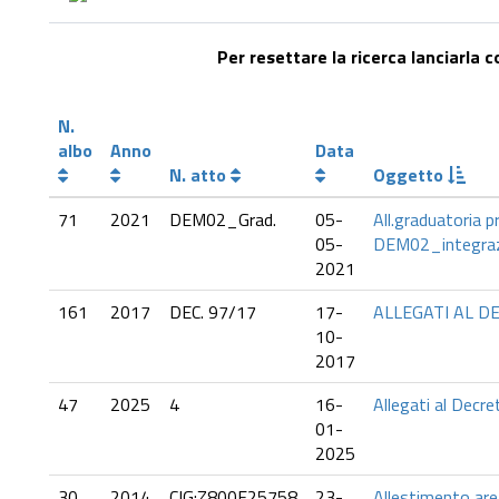
Per resettare la ricerca lanciarla 
N.
albo
Anno
Data
N. atto
Oggetto
71
2021
DEM02_Grad.
05-
All.graduatoria 
05-
DEM02_integra
2021
161
2017
DEC. 97/17
17-
ALLEGATI AL D
10-
2017
47
2025
4
16-
Allegati al Decr
01-
2025
30
2014
CIG:Z800F25758
23-
Allestimento are