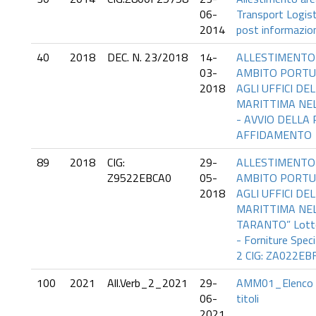
06-
Transport Logist
2014
post informazio
40
2018
DEC. N. 23/2018
14-
ALLESTIMENTO D
03-
AMBITO PORTU
2018
AGLI UFFICI DE
MARITTIMA NE
- AVVIO DELLA
AFFIDAMENTO
89
2018
CIG:
29-
ALLESTIMENTO D
Z9522EBCA0
05-
AMBITO PORTU
2018
AGLI UFFICI DE
MARITTIMA NEL
TARANTO” Lotto
- Forniture Spec
2 CIG: ZA022EBF9
100
2021
All.Verb_2_2021
29-
AMM01_Elenco p
06-
titoli
2021