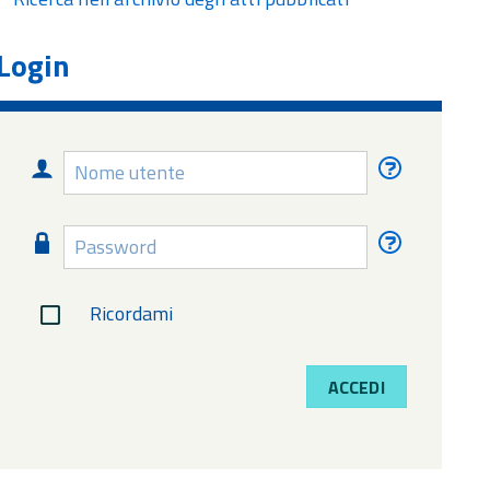
Login
Nome
Nome
utente
utente
dimentica
Password
Password
dimentica
Ricordami
ACCEDI