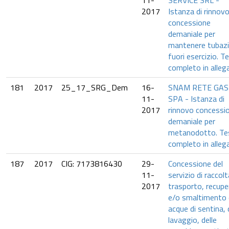
11-
SERVICE SRL -
2017
Istanza di rinnov
concessione
demaniale per
mantenere tubazi
fuori esercizio. T
completo in alleg
181
2017
25_17_SRG_Dem
16-
SNAM RETE GAS
11-
SPA - Istanza di
2017
rinnovo concessi
demaniale per
metanodotto. Te
completo in alleg
187
2017
CIG: 7173816430
29-
Concessione del
11-
servizio di raccolt
2017
trasporto, recupe
e/o smaltimento 
acque di sentina, 
lavaggio, delle