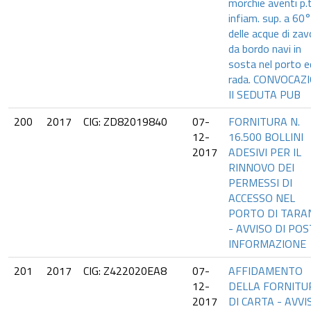
morchie aventi p.t
infiam. sup. a 60°
delle acque di zav
da bordo navi in
sosta nel porto e
rada. CONVOCAZ
II SEDUTA PUB
200
2017
CIG: ZD82019840
07-
FORNITURA N.
12-
16.500 BOLLINI
2017
ADESIVI PER IL
RINNOVO DEI
PERMESSI DI
ACCESSO NEL
PORTO DI TARA
- AVVISO DI POS
INFORMAZIONE
201
2017
CIG: Z422020EA8
07-
AFFIDAMENTO
12-
DELLA FORNITU
2017
DI CARTA - AVVI