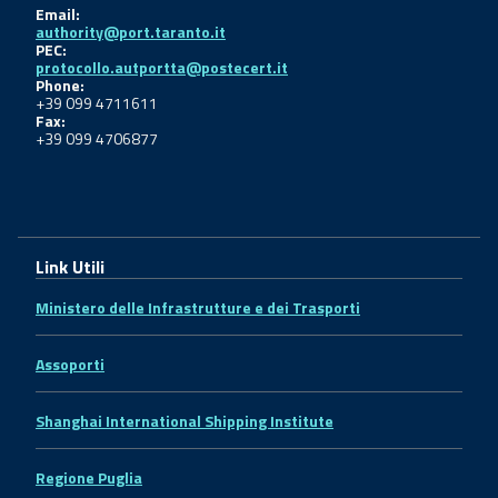
Email:
authority@port.taranto.it
PEC:
protocollo.autportta@postecert.it
Phone:
+39 099 4711611
Fax:
+39 099 4706877
Link Utili
Ministero delle Infrastrutture e dei Trasporti
Assoporti
Shanghai International Shipping Institute
Regione Puglia