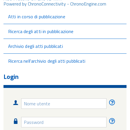
Powered by ChronoConnectivity - ChronoEngine.com
Atti in corso di pubblicazione
Ricerca degli atti in pubblicazione
Archivio degli atti pubblicati
Ricerca nell'archivio degli atti pubblicati
Login
Nome
Nome
utente
utente
diment
Password
Passw
diment