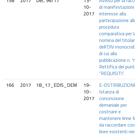
158
2017
Dec. 96/17
13-
Avviso per la racc
10-
di manifestazioni 
2017
interesse alla
partecipazione all
procedura
comparativa per l
nomina del titola
dell’OIV monocrat
di cui alla
pubblicazione n. 1
Rettifica del punt
“REQUISITI”.
166
2017
18_17_EDIS_DEM
19-
E-DSTRIBUZION
10-
Istanza di
2017
concessione
demaniale per
costruire e
mantenere linne
da raccordare con
linee esistenti nei