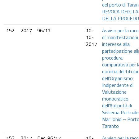
del porto di Taran
REVOCA DEGLI A
DELLA PROCED
152
2017
96/17
10-
Avviso per la racc
10-
di manifestazioni 
2017
interesse alla
partecipazione all
procedura
comparativa per l
nomina del titola
dell’Organismo
Indipendente di
Valutazione
monocratico
dell’Autorità di
Sistema Portuale
Mar Ionio – Porto
Taranto
153
2017
Dec. 96/17
10-
Avviso per la racc