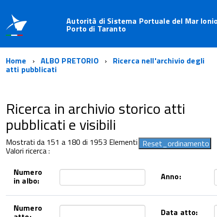
Autorità di Sistema Portuale del Mar Ionio
Porto di Taranto
Home
ALBO PRETORIO
Ricerca nell'archivio degli
atti pubblicati
Ricerca in archivio storico atti
pubblicati e visibili
Mostrati da 151 a 180 di 1953 Elementi
Valori ricerca :
Numero
Anno:
in albo:
Numero
Data atto:
atto: