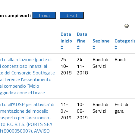
con campi vuoti
Data
Data
inizio
fine
Sezione
Categori
rto alla relazione (parte di
25-
24-
Bandi di
Bandi
 al contenzioso innanzi al
10-
11-
Servizi
ce del Consorzio Southgate
2018
2018
 afferente l’assentimento
del compendio “Molo
Aggiudicazione efficace
rto all’ADSP per attivita’ di
11-
10-
Bandi di
Esiti di
plementazione del modello
07-
08-
Servizi
gara
asporto per l’area ionico-
2019
2019
tto P.O.R.T.S. (PORTS SEA
H18000050007). AVVISO