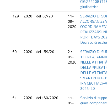
CIG:Z222081718
giudicatrice
129
2020
del. 67/20
11-
SERVIZIO DI S
09-
ALL’ORGANIZZ
2020
COORDINAMENT
REALIZZARSI N
PORT DAYS 202
Decreto di esclu
69
2020
del 159/20
27-
SERVIZIO DI S
05-
TECNICA, AMMI
2020
NELLE ATTIVITÀ
DELL’APPLICAT
DELLE ATTIVIT
SMARTPORT- 
IPA CBC ITAL
2014-20
61
2020
del.150/2020
11-
Servizio di supp
05-
quale component