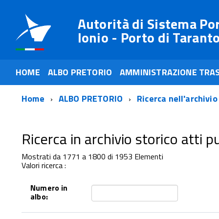
Autorità di Sistema Po
Ionio - Porto di Tarant
HOME
ALBO PRETORIO
AMMINISTRAZIONE TRA
Home
ALBO PRETORIO
Ricerca nell'archivio
Ricerca in archivio storico atti pub
Mostrati da 1771 a 1800 di 1953 Elementi
Valori ricerca :
Numero in
albo: