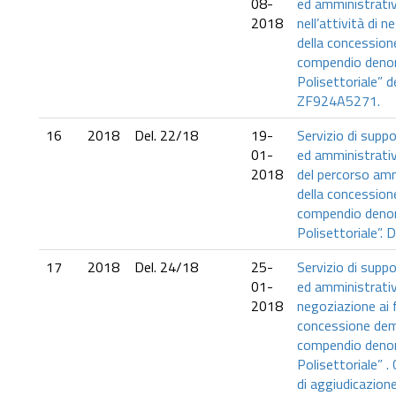
08-
ed amministrativ
2018
nell’attività di n
della concession
compendio deno
Polisettoriale” d
ZF924A5271.
16
2018
Del. 22/18
19-
Servizio di supp
01-
ed amministrativo
2018
del percorso ammi
della concession
compendio deno
Polisettoriale”. 
17
2018
Del. 24/18
25-
Servizio di supp
01-
ed amministrativo
2018
negoziazione ai fi
concessione dema
compendio deno
Polisettoriale” 
di aggiudicazion