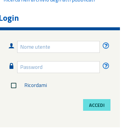
Login
Nome
Nome
utente
utente
dimentica
Password
Password
dimentica
Ricordami
ACCEDI