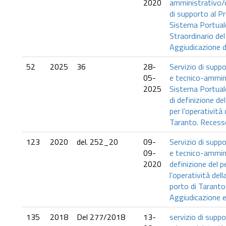
2020
amministrativo/
di supporto al Pr
Sistema Portua
Straordinario del
Aggiudicazione d
52
2025
36
28-
Servizio di supp
05-
e tecnico-amminis
2025
Sistema Portuale 
di definizione d
per l’operatività
Taranto. Recesso
123
2020
del. 252_20
09-
Servizio di supp
09-
e tecnico-amminis
2020
definizione del 
l’operatività de
porto di Tarant
Aggiudicazione e
135
2018
Del 277/2018
13-
servizio di supp