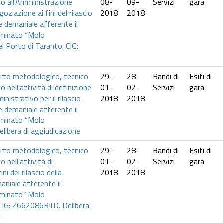
o all’Amministrazione
08-
09-
Servizi
gara
egoziazione ai fini del rilascio
2018
2018
e demaniale afferente il
minato “Molo
el Porto di Taranto. CIG:
orto metodologico, tecnico
29-
28-
Bandi di
Esiti di
 nell’attività di definizione
01-
02-
Servizi
gara
nistrativo per il rilascio
2018
2018
e demaniale afferente il
minato “Molo
Delibera di aggiudicazione
orto metodologico, tecnico
29-
28-
Bandi di
Esiti di
 nell’attività di
01-
02-
Servizi
gara
ni del rilascio della
2018
2018
niale afferente il
minato “Molo
. CIG: Z662086B1D. Delibera
e