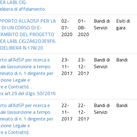
EA LAB). CIG:
ibera di affidamento
UPPORTO ALL’ADSP PER LA
02-
01-
Bandi di
Esiti di
 DI UN CORSO DI E-
07-
08-
Servizi
gara
L’AMBITO DEL PROGETTO
2020
2020
SEA LAB). CIG:ZA62D3E9F6.
DELIBERA N.178/20
rto all’AdSP per ricerca e
23-
23-
Bandi di
Bandi
nale (assunzione a tempo
11-
12-
Servizi
inato di n. 1 dirigente per
2017
2017
ezione Legale e
 e Contratti). .
 art.29 del d.lgs. 50/2016
rto all’AdSP per ricerca e
22-
22-
Bandi di
Bandi
nale (assunzione a tempo
11-
12-
Servizi
inato di n. 1 dirigente per
2017
2017
ezione Legale e
 e Contratti).