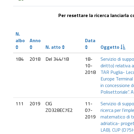
Per resettare la ricerca lanciarla 
N.
albo
Anno
Data
N. atto
Oggetto
184
2018
Del 344/18
18-
Servizio di suppo
10-
diritto) relativa
2018
TAR Puglia- Lec
Europe Terminal
in concessione 
Polisettoriale”. 
111
2019
CIG
11-
Servizio di suppo
ZD328EC7E2
07-
ricerca per l’im
2019
matematico di tr
adriatica- proge
LAB). CUP (D75