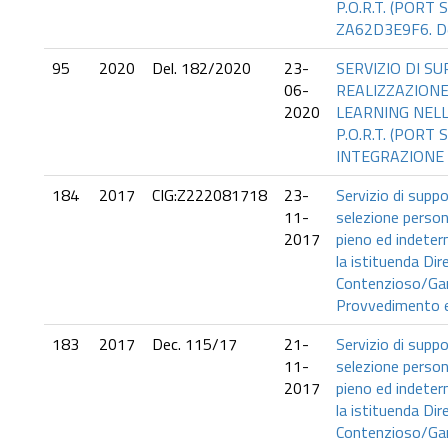
P.O.R.T. (PORT S
ZA62D3E9F6. Del
95
2020
Del. 182/2020
23-
SERVIZIO DI S
06-
REALIZZAZIONE
2020
LEARNING NEL
P.O.R.T. (PORT 
INTEGRAZIONE 
184
2017
CIG:Z222081718
23-
Servizio di suppo
11-
selezione perso
2017
pieno ed indeterm
la istituenda Dir
Contenzioso/Gare
Provvedimento ex
183
2017
Dec. 115/17
21-
Servizio di suppo
11-
selezione perso
2017
pieno ed indeterm
la istituenda Dir
Contenzioso/Gare