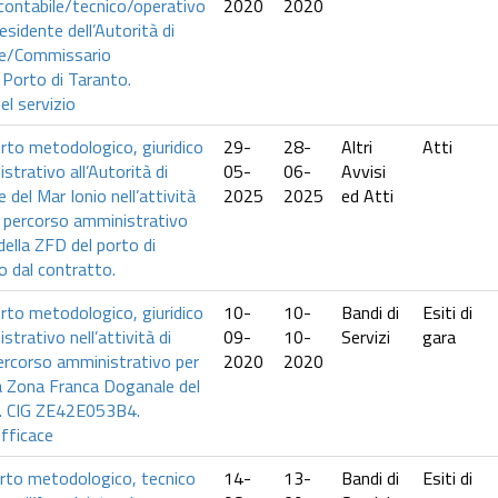
contabile/tecnico/operativo
2020
2020
esidente dell’Autorità di
le/Commissario
 Porto di Taranto.
el servizio
orto metodologico, giuridico
29-
28-
Altri
Atti
trativo all’Autorità di
05-
06-
Avvisi
del Mar Ionio nell’attività
2025
2025
ed Atti
el percorso amministrativo
 della ZFD del porto di
 dal contratto.
orto metodologico, giuridico
10-
10-
Bandi di
Esiti di
trativo nell’attività di
09-
10-
Servizi
gara
percorso amministrativo per
2020
2020
lla Zona Franca Doganale del
o. CIG ZE42E053B4.
fficace
orto metodologico, tecnico
14-
13-
Bandi di
Esiti di