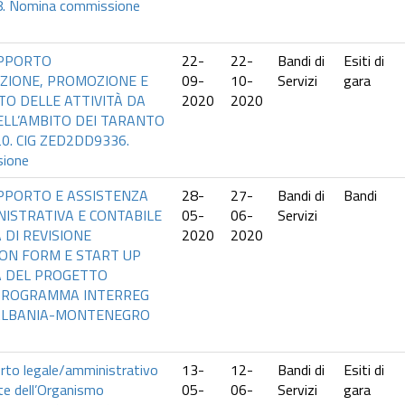
. Nomina commissione
UPPORTO
22-
22-
Bandi di
Esiti di
AZIONE, PROMOZIONE E
09-
10-
Servizi
gara
O DELLE ATTIVITÀ DA
2020
2020
ELL’AMBITO DEI TARANTO
0. CIG ZED2DD9336.
sione
UPPORTO E ASSISTENZA
28-
27-
Bandi di
Bandi
NISTRATIVA E CONTABILE
05-
06-
Servizi
 DI REVISIONE
2020
2020
ION FORM E START UP
À DEL PROGETTO
PROGRAMMA INTERREG
Y-ALBANIA-MONTENEGRO
orto legale/amministrativo
13-
12-
Bandi di
Esiti di
e dell’Organismo
05-
06-
Servizi
gara