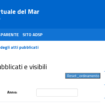
rtuale del Mar
o
SPARENTE
SITO ADSP
 degli atti pubblicati
blicati e visibili
Anno: