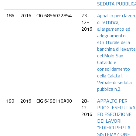
SEDUTA PUBBLIC
186
2016
CIG 6856022854
23-
Appalto per i lavori
12-
di rettifica,
2016
allargamento ed
adeguamento
strutturale della
banchina di levante
del Molo San
Cataldo e
consolidamento
della Calata l.
Verbale di seduta
pubblica n.2.
190
2016
CIG 6498110A00
28-
APPALTO PER
12-
PROG. ESECUTIVA
2016
ED ESECUZIONE
DEI LAVORI
“EDIFICI PER LA
SISTEMAZIONE