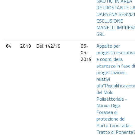
NAUTICI IN AREA
RETROSTANTE L
DARSENA SERVIZI”
ESCLUSIONE
MANELLI IMPRES
SRL
64
2019
Del. 142/19
06-
Appalto per
05-
progetto esecutiv
2019
e coord. della
sicurezza in fase di
progettazione,
relativi
alla“Riqualificazion
del Molo
Polisettoriale -
Nuova Diga
Foranea di
protezione del
Porto fuori rada -
Tratto di Ponente”.