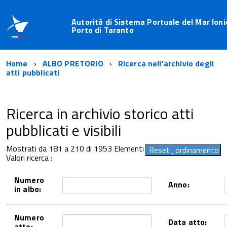
Autorità di Sistema Portuale del Mar Ioni
Porto di Taranto
Home
ALBO PRETORIO
Ricerca nell'archivio degli
atti pubblicati
Ricerca in archivio storico atti
pubblicati e visibili
Mostrati da 181 a 210 di 1953 Elementi
Valori ricerca :
Numero
Anno:
in albo:
Numero
Data atto:
atto: