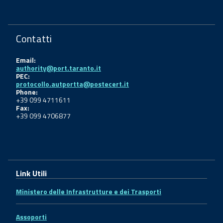
Contatti
Email:
authority@port.taranto.it
PEC:
protocollo.autportta@postecert.it
Phone:
+39 099 4711611
Fax:
+39 099 4706877
Link Utili
Ministero delle Infrastrutture e dei Trasporti
Assoporti