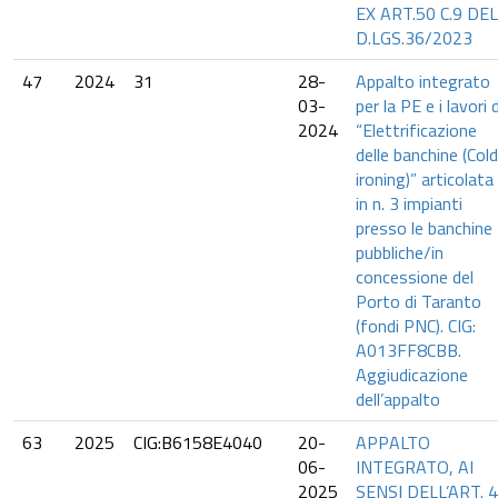
EX ART.50 C.9 DEL
D.LGS.36/2023
47
2024
31
28-
Appalto integrato
03-
per la PE e i lavori d
2024
“Elettrificazione
delle banchine (Cold
ironing)” articolata
in n. 3 impianti
presso le banchine
pubbliche/in
concessione del
Porto di Taranto
(fondi PNC). CIG:
A013FF8CBB.
Aggiudicazione
dell’appalto
63
2025
CIG:B6158E4040
20-
APPALTO
06-
INTEGRATO, AI
2025
SENSI DELL’ART. 