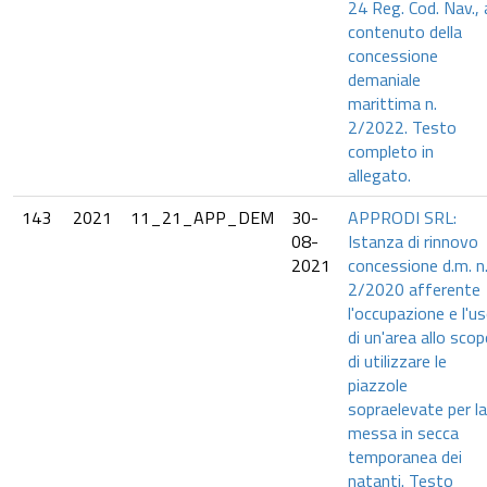
24 Reg. Cod. Nav., 
contenuto della
concessione
demaniale
marittima n.
2/2022. Testo
completo in
allegato.
143
2021
11_21_APP_DEM
30-
APPRODI SRL:
08-
Istanza di rinnovo
2021
concessione d.m. n
2/2020 afferente
l'occupazione e l'u
di un'area allo sco
di utilizzare le
piazzole
sopraelevate per la
messa in secca
temporanea dei
natanti. Testo