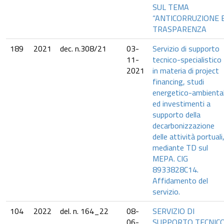
SUL TEMA
“ANTICORRUZIONE 
TRASPARENZA
189
2021
dec. n.308/21
03-
Servizio di supporto
11-
tecnico-specialistico
2021
in materia di project
financing, studi
energetico-ambiental
ed investimenti a
supporto della
decarbonizzazione
delle attività portuali
mediante TD sul
MEPA. CIG
8933828C14.
Affidamento del
servizio.
104
2022
del. n. 164_22
08-
SERVIZIO DI
06-
SUPPORTO TECNIC