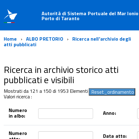
Autorità di Sistema Portuale del Mar Ionio
Porto di Taranto
Home
ALBO PRETORIO
Ricerca nell'archivio degli
atti pubblicati
Ricerca in archivio storico atti
pubblicati e visibili
Mostrati da 121 a 150 di 1953 Elementi
Valori ricerca :
Numero
Anno:
in albo:
Numero
Data atto:
atto: