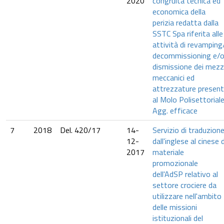
2020
congruità tecnica ed
economica della
perizia redatta dalla
SSTC Spa riferita alle
attività di revamping
decommissioning e/
dismissione dei mezz
meccanici ed
attrezzature present
al Molo Polisettoriale
Agg. efficace
7
2018
Del. 420/17
14-
Servizio di traduzion
12-
dall'inglese al cinese d
2017
materiale
promozionale
dell'AdSP relativo al
settore crociere da
utilizzare nell'ambito
delle missioni
istituzionali del