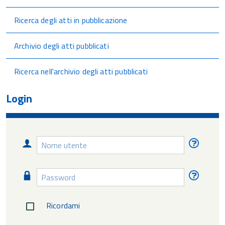
Ricerca degli atti in pubblicazione
Archivio degli atti pubblicati
Ricerca nell'archivio degli atti pubblicati
Login
Nome
Nome
utente
utente
diment
Password
Passw
diment
Ricordami