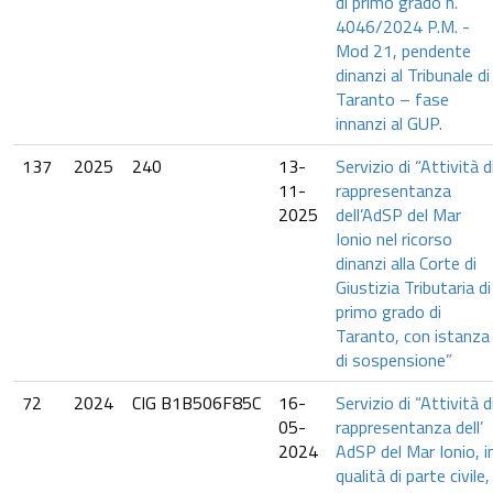
di primo grado n.
4046/2024 P.M. -
Mod 21, pendente
dinanzi al Tribunale di
Taranto – fase
innanzi al GUP.
137
2025
240
13-
Servizio di “Attività d
11-
rappresentanza
2025
dell’AdSP del Mar
Ionio nel ricorso
dinanzi alla Corte di
Giustizia Tributaria di
primo grado di
Taranto, con istanza
di sospensione”
72
2024
CIG B1B506F85C
16-
Servizio di “Attività d
05-
rappresentanza dell’
2024
AdSP del Mar Ionio, i
qualità di parte civile,