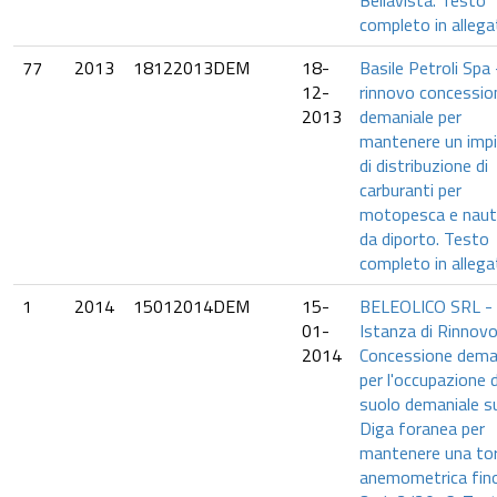
Bellavista. Testo
completo in allega
77
2013
18122013DEM
18-
Basile Petroli Spa 
12-
rinnovo concessio
2013
demaniale per
mantenere un imp
di distribuzione di
carburanti per
motopesca e naut
da diporto. Testo
completo in allega
1
2014
15012014DEM
15-
BELEOLICO SRL -
01-
Istanza di Rinnov
2014
Concessione dema
per l'occupazione d
suolo demaniale su
Diga foranea per
mantenere una to
anemometrica fino