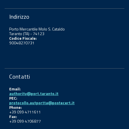
Indirizzo
Porto Mercantile Molo S. Cataldo
Taranto (TA) - 74123
Codice Fiscale:
90048270731
Contatti
Email:
authority@port.taranto.it
PEC:
protocollo.autportta@postecert.it
Phone:
+39 099 4711611
Fax:
+39 099 4706877