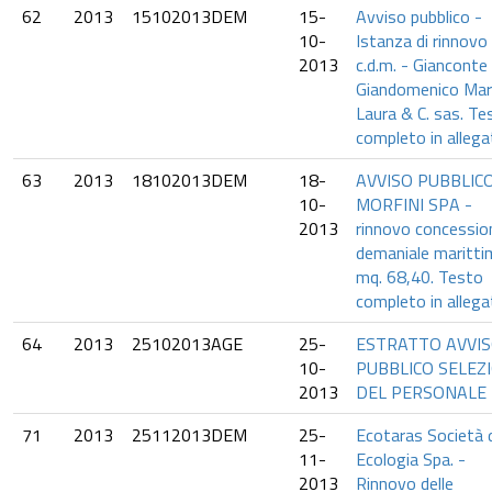
62
2013
15102013DEM
15-
Avviso pubblico -
10-
Istanza di rinnovo
2013
c.d.m. - Gianconte 
Giandomenico Mar
Laura & C. sas. Te
completo in allega
63
2013
18102013DEM
18-
AVVISO PUBBLICO
10-
MORFINI SPA -
2013
rinnovo concessio
demaniale maritti
mq. 68,40. Testo
completo in allega
64
2013
25102013AGE
25-
ESTRATTO AVVI
10-
PUBBLICO SELEZ
2013
DEL PERSONALE
71
2013
25112013DEM
25-
Ecotaras Società 
11-
Ecologia Spa. -
2013
Rinnovo delle