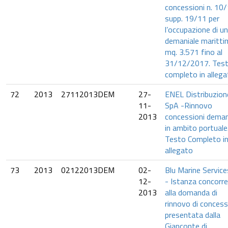
concessioni n. 10
supp. 19/11 per
l’occupazione di un
demaniale maritti
mq. 3.571 fino al
31/12/2017. Tes
completo in allega
72
2013
27112013DEM
27-
ENEL Distribuzion
11-
SpA -Rinnovo
2013
concessioni demani
in ambito portuale
Testo Completo i
allegato
73
2013
02122013DEM
02-
Blu Marine Service
12-
- Istanza concorr
2013
alla domanda di
rinnovo di conces
presentata dalla
Gianconte di