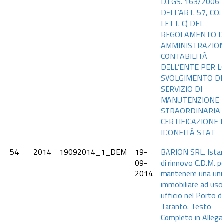
D.LGS. 163/2006 
DELL’ART. 57, CO.
LETT. C) DEL
REGOLAMENTO D
AMMINISTRAZIO
CONTABILITÀ
DELL’ENTE PER 
SVOLGIMENTO D
SERVIZIO DI
MANUTENZIONE
STRAORDINARIA
CERTIFICAZIONE 
IDONEITÀ STAT
54
2014
19092014_1_DEM
19-
BARION SRL. Ista
09-
di rinnovo C.D.M. p
2014
mantenere una un
immobiliare ad us
ufficio nel Porto d
Taranto. Testo
Completo in Allega