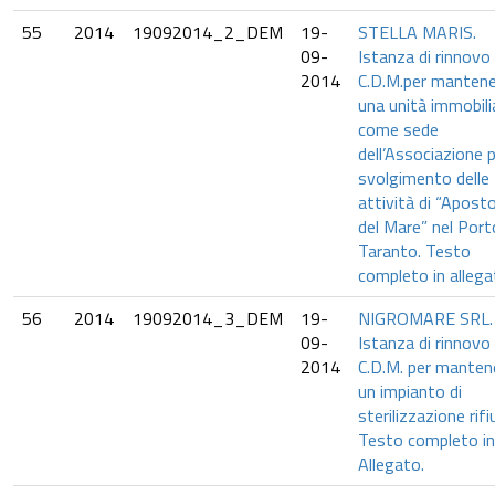
55
2014
19092014_2_DEM
19-
STELLA MARIS.
09-
Istanza di rinnovo
2014
C.D.M.per manten
una unità immobili
come sede
dell’Associazione p
svolgimento delle
attività di “Apost
del Mare” nel Port
Taranto. Testo
completo in alleg
56
2014
19092014_3_DEM
19-
NIGROMARE SRL.
09-
Istanza di rinnovo
2014
C.D.M. per manten
un impianto di
sterilizzazione rifiu
Testo completo in
Allegato.