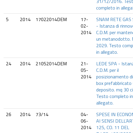
31/12/2016. Tes
completo in allega
5
2014
17022014DEM
17-
SNAM RETE GAS
02-
- Istanza di rinno
2014
C.D.M. per manten
un metanodotto. 
2029. Testo comp
in allegato.
24
2014
21052014DEM
21-
LEDE SPA - Istanz
05-
C.D.M. per il
2014
posizionamento di
box prefabbricato
deposito. mq 30 ci
Testo completo in
allegato.
26
2014
73/14
04-
SPESE IN ECONO
06-
AI SENSI DELL’AR
2014
125, CO. 11 DEL