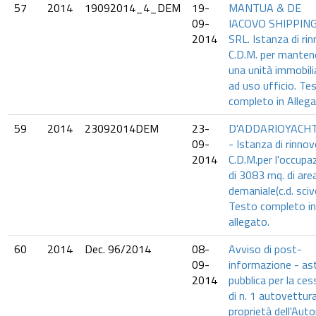
57
2014
19092014_4_DEM
19-
MANTUA & DE
09-
IACOVO SHIPPIN
2014
SRL. Istanza di ri
C.D.M. per manten
una unità immobili
ad uso ufficio. Te
completo in Allega
59
2014
23092014DEM
23-
D'ADDARIOYACHT
09-
- Istanza di rinnov
2014
C.D.M.per l'occupa
di 3083 mq. di are
demaniale(c.d. sciv
Testo completo in
allegato.
60
2014
Dec. 96/2014
08-
Avviso di post-
09-
informazione - as
2014
pubblica per la ces
di n. 1 autovettura
proprietà dell'Auto