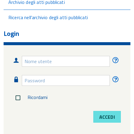
Archivio degli atti pubblicati
Ricerca nell'archivio degli atti pubblicati
Login
Nome
Nome
utente
utente
diment
Password
Passw
diment
Ricordami
ACCEDI