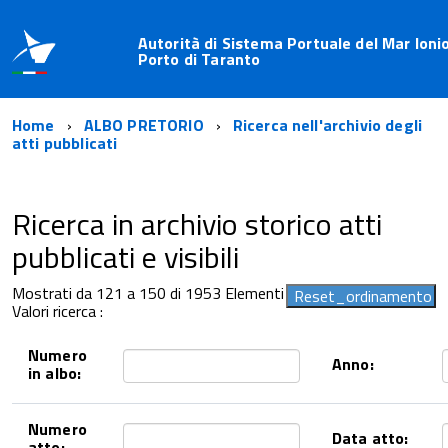
Autorità di Sistema Portuale del Mar Ionio
Porto di Taranto
Home
ALBO PRETORIO
Ricerca nell'archivio degli
atti pubblicati
Ricerca in archivio storico atti
pubblicati e visibili
Mostrati da 121 a 150 di 1953 Elementi
Valori ricerca :
Numero
Anno:
in albo:
Numero
Data atto:
atto: