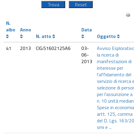
N.
albo
Anno
Data
N. atto
Oggetto
41
2013
CIG:51602125A6
03-
Avviso Esplorativ
06-
la ricerca di
2013
manifestazioni di
interesse per
l'affidamento del
servizio di ricerca 
selezione di perso
per l'assunzione a 
n. 10 unità media
Spese in economia
artt. 125, comma
del D. Lgs. 163/2
smi e ...