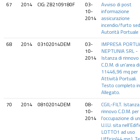
67
2014
CIG: ZB2109180F
03-
Avviso di post
10-
informazione
2014
assicurazione
incendio/furto se
Autorità Portuale
68
2014
03102014DEM
03-
IMPRESA PORTU
10-
NEPTUNIA SRL -
2014
Istanza di rinnovo
C.D.M. di un'area di
11446,96 mq per
Attività Portuali.
Testo completo in
Allegato.
70
2014
08102014DEM
08-
CGIL-FILT. Istanza 
10-
rinnovo C.D.M. per
2014
l'occupazione di u
U.I.U. sita nell'Edif
LOTTO1 ad uso
Ufficio(44 mq.). T