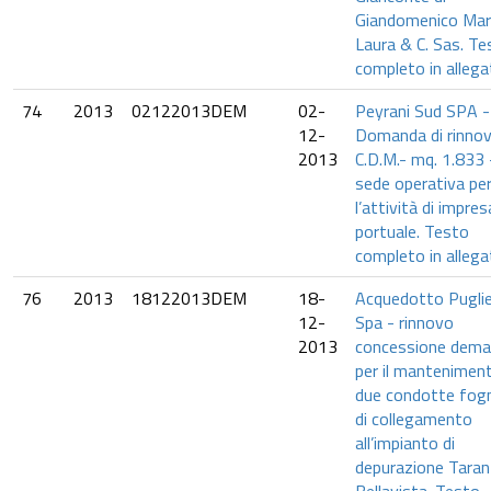
Giandomenico Mar
Laura & C. Sas. Te
completo in allega
74
2013
02122013DEM
02-
Peyrani Sud SPA -
12-
Domanda di rinnov
2013
C.D.M.- mq. 1.833 
sede operativa pe
l’attività di impres
portuale. Testo
completo in allega
76
2013
18122013DEM
18-
Acquedotto Pugli
12-
Spa - rinnovo
2013
concessione dema
per il manteniment
due condotte fogn
di collegamento
all’impianto di
depurazione Tara