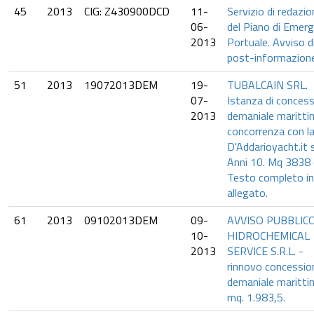
45
2013
CIG: Z430900DCD
11-
Servizio di redazio
06-
del Piano di Emer
2013
Portuale. Avviso d
post-informazione
51
2013
19072013DEM
19-
TUBALCAIN SRL.
07-
Istanza di conces
2013
demaniale maritti
concorrenza con l
D'Addarioyacht.it s
Anni 10. Mq 3838 c
Testo completo in
allegato.
61
2013
09102013DEM
09-
AVVISO PUBBLICO
10-
HIDROCHEMICAL
2013
SERVICE S.R.L. -
rinnovo concessio
demaniale maritti
mq. 1.983,5.