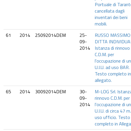
Portuale di Taran
cancellata dagli
inventari dei beni
mobili.
61
2014
25092014DEM
25-
RUSSO MASSIMO
09-
DITTA INDIVIDUA
2014
Istanza di rinnovo
C.D.M. per
l'occupazione di u
U.I.U. ad uso BAR.
Testo completo in
allegato.
65
2014
30092014DEM
30-
M-LOG Srl. Istanza
09-
rinnovo C.D.M. per
2014
l'occupazione di u
U.I.U. di circa 47 m
uso ufficio. Testo
completo in Allega