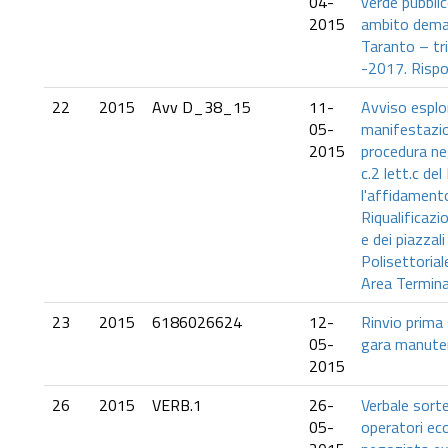
04-
verde pubblic
2015
ambito deman
Taranto – tr
-2017. Rispo
22
2015
Avv D_38_15
11-
Avviso esplo
05-
manifestazio
2015
procedura ne
c.2 lett.c de
l'affidamento
Riqualificazi
e dei piazzali
Polisettori
Area Termina
23
2015
6186026624
12-
Rinvio prima
05-
gara manute
2015
26
2015
VERB.1
26-
Verbale sorte
05-
operatori eco