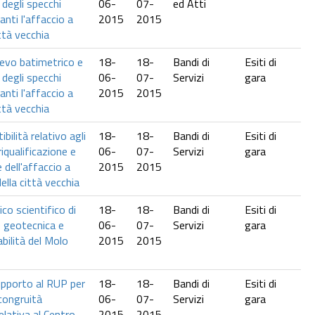
 degli specchi
06-
07-
ed Atti
anti l'affaccio a
2015
2015
ttà vecchia
lievo batimetrico e
18-
18-
Bandi di
Esiti di
 degli specchi
06-
07-
Servizi
gara
anti l'affaccio a
2015
2015
ttà vecchia
ibilità relativo agli
18-
18-
Bandi di
Esiti di
riqualificazione e
06-
07-
Servizi
gara
 dell'affaccio a
2015
2015
lla città vecchia
ico scientifico di
18-
18-
Bandi di
Esiti di
 geotecnica e
06-
07-
Servizi
gara
abilità del Molo
2015
2015
supporto al RUP per
18-
18-
Bandi di
Esiti di
 congruità
06-
07-
Servizi
gara
relativa al Centro
2015
2015