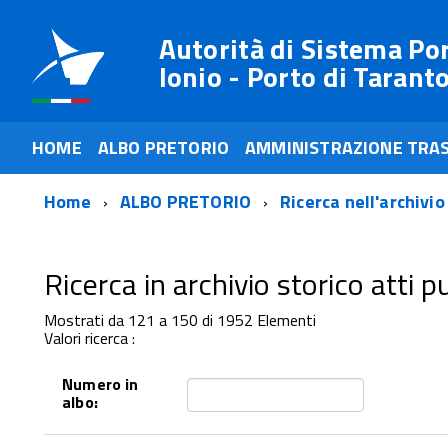
Autorità di Sistema Po
Ionio - Porto di Tarant
HOME
ALBO PRETORIO
AMMINISTRAZIONE TRA
Home
ALBO PRETORIO
Ricerca nell'archivio
Ricerca in archivio storico atti pub
Mostrati da 121 a 150 di 1952 Elementi
Valori ricerca :
Numero in
albo: