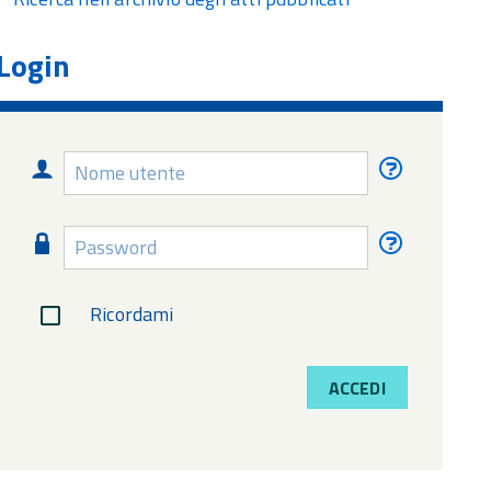
Login
Nome
Nome
utente
utente
dimentica
Password
Password
dimentica
Ricordami
ACCEDI