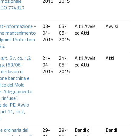
omozionale
2015
2015
RDO 774327
st-informazione -
03-
03-
Altri Avvisi
Avvisi
one mantenimento
04-
05-
ed Atti
point Protection
2015
2015
35.
art. 57, co. 1,2
21-
21-
Altri Avvisi
Atti
.lgs.163/06-
04-
05-
ed Atti
ei lavori di
2015
2015
ione banchina e
adice del Molo
ale-Adeguamento
 rinfuse”.
 del PE. Avvio
art.11, co.2,
6
 ordinaria del
29-
29-
Bandi di
Bandi