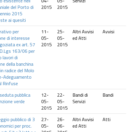
o esistente nell’
04-
05-
Servizi
iale del Porto di
2015
2015
iennio 2015
ste ai quesiti
rativo per
11-
25-
Altri Avvisi
Avvisi
ne di interesse
05-
05-
ed Atti
goziata ex art. 57
2015
2015
l D.Lgs 163/06 per
 lavori di
one della banchina
 in radice del Molo
ale-Adeguamento
l Rinfuse
 seduta pubblica
12-
22-
Bandi di
Bandi
nzione verde
05-
05-
Servizi
2015
2015
ggio pubblico di 3
27-
26-
Altri Avvisi
Atti
nomici per proc.
05-
06-
ed Atti