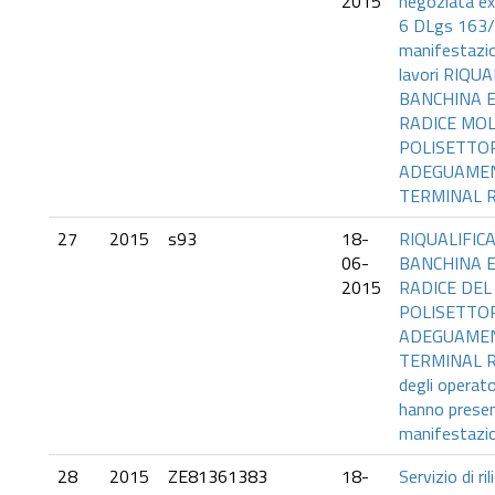
2015
negoziata ex 
6 DLgs 163/
manifestazio
lavori RIQU
BANCHINA E
RADICE MO
POLISETTOR
ADEGUAME
TERMINAL 
27
2015
s93
18-
RIQUALIFIC
06-
BANCHINA E 
2015
RADICE DE
POLISETTOR
ADEGUAME
TERMINAL R
degli operat
hanno prese
manifestazio
28
2015
ZE81361383
18-
Servizio di ri