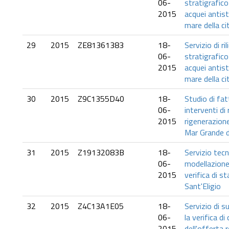
06-
stratigrafico
2015
acquei antist
mare della ci
29
2015
ZE81361383
18-
Servizio di ri
06-
stratigrafico
2015
acquei antist
mare della ci
30
2015
Z9C1355D40
18-
Studio di fatt
06-
interventi di 
2015
rigenerazione
Mar Grande de
31
2015
Z19132083B
18-
Servizio tecn
06-
modellazione
2015
verifica di st
Sant'Eligio
32
2015
Z4C13A1E05
18-
Servizio di 
06-
la verifica di
2015
dell'offerta 