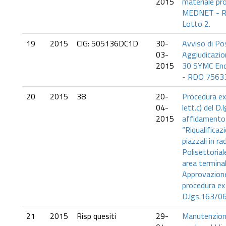
2015
materiale pr
MEDNET - 
Lotto 2.
19
2015
CIG: 505136DC1D
30-
Avviso di Po
03-
Aggiudicazi
2015
30 SYMC End
- RDO 7563
20
2015
38
20-
Procedura ex 
04-
lett.c) del D
2015
affidamento d
“Riqualificaz
piazzali in r
Polisettori
area terminal
Approvazione
procedura ex 
D.lgs.163/0
21
2015
Risp quesiti
29-
Manutenzione