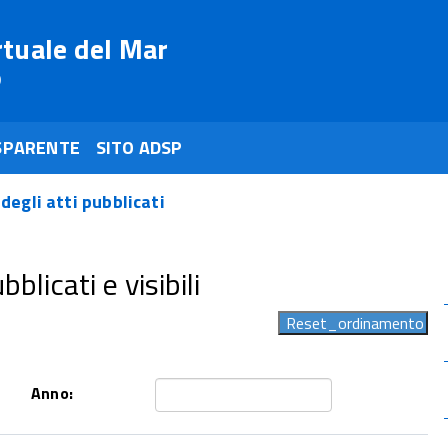
rtuale del Mar
o
SPARENTE
SITO ADSP
 degli atti pubblicati
blicati e visibili
Anno: