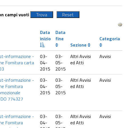
con campi vuoti
Data
Data
inizio
fine
Categoria
Sezione
st-informazione -
03-
03-
Altri Avvisi
Avvisi
ne Fornitura carta
04-
05-
ed Atti
03
2015
2015
st-informazione -
03-
03-
Altri Avvisi
Avvisi
ne Fornitura
04-
05-
ed Atti
omozionale
2015
2015
RDO 774327
st-informazione -
03-
03-
Altri Avvisi
Avvisi
ne Fornitura
04-
05-
ed Atti