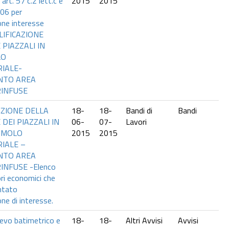
art. 57 c.2 lett.c e
2015
2015
06 per
ne interesse
ALIFICAZIONE
 PIAZZALI IN
LO
IALE-
NTO AREA
RINFUSE
AZIONE DELLA
18-
18-
Bandi di
Bandi
DEI PIAZZALI IN
06-
07-
Lavori
L MOLO
2015
2015
IALE –
NTO AREA
INFUSE -Elenco
ori economici che
ntato
ne di interesse.
lievo batimetrico e
18-
18-
Altri Avvisi
Avvisi