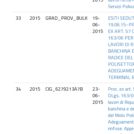
Servizi Poliv
33
2015
GRAD_PROV_BULK
19-
ESITI SEDU
06-
19.06.15–P
2015
EX ART. 57 C.
163/06 PE
LAVORI DI 
BANCHINA E
RADICE DE
POLISETTO
ADEGUAME
TERMINAL 
34
2015
CIG_6279213A7B
23-
Proc. ex art. 
06-
DLgs. 163/0
2015
lavori di Riqu
banchina e dei
del Molo Pol
Adeguamento
rinfuse. Appr