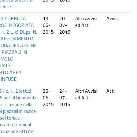
alente
TA PUBBLICA
19-
20-
Altri Avvisi
Avvisi
ROC. NEGOZIATA
06-
07-
ed Atti
1, 2 L. c) DLgs. N.
2015
2015
R AFFIDAMENTO
RIQUALIFICAZIONE
 PIAZZALI IN
L MOLO
RIALE–
NTO AREA
RINFUSE
57 c. 1, 2 lett.c)
23-
24-
Altri Avvisi
Atti
6 per affidamento
06-
07-
ed Atti
alificazione della
2015
2015
 piazzali in radice
isettoriale–
 area terminal
ovazione atti iter